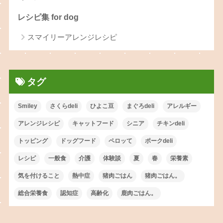
レシピ集 for dog
スマイリーアレンジレシピ
タグ
Smiley
さくらdeli
ひよこ豆
まぐろdeli
アレルギー
アレンジレシピ
キャットフード
シニア
チキンdeli
トッピング
ドッグフード
ペロッて
ポークdeli
レシピ
一般食
介護
体験談
夏
春
栄養素
気を付けること
熱中症
猪肉ごはん
猪肉ごはん。
総合栄養食
認知症
高齢化
鹿肉ごはん。