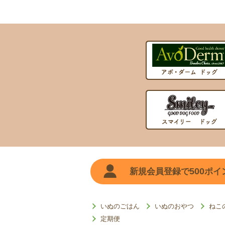
500
新規会員登録で
ポイ
いぬのごはん
いぬのおやつ
ねこ
定期便