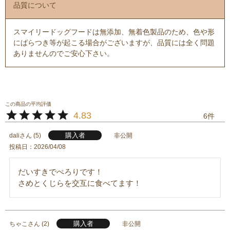
品質について
スマイリードッグフードは無添加、無着色製品のため、色や形
にばらつき等が起こる場合がございますが、品質には全く問題
ありませんのでご安心下さい。
4.83
6
購入者
dali
5
非公開
投稿日
2026/04/08
だいすきでぺろりです！

さめとくじらを交互に食べてます！
購入者
ちゃこ
2
非公開