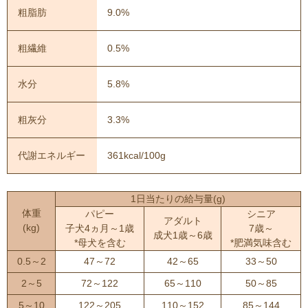
粗脂肪
9.0%
粗繊維
0.5%
水分
5.8%
粗灰分
3.3%
代謝エネルギー
361kcal/100g
1日当たりの給与量(g)
体重
パピー
シニア
アダルト
(kg)
子犬4ヵ月～1歳
7歳～
成犬1歳～6歳
*母犬を含む
*肥満気味含む
0.5～2
47～72
42～65
33～50
2～5
72～122
65～110
50～85
5～10
122～205
110～152
85～144