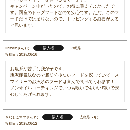
キャンペーン中だったので、お得に買えてよかったで
す。国産のドッグフードなので安心です。ただ、このフ
ードだけでは足りないので、トッピングする必要がある
と思います。
購入者
ribmam
1
沖縄県
投稿日
2025/06/16
お魚系が苦手な我が子です。

胆泥症気味なので脂肪分少ないフードを探していて、ス
マイリーのお魚系のフードは喜んで食べてくれます！

ノンオイルコーティングでいつも嗅いでもいい匂いで安
心してあげられます。
購入者
きなもこママ
5
広島県
50代
投稿日
2025/06/12