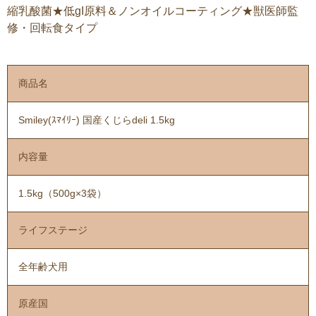
縮乳酸菌★低gI原料＆ノンオイルコーティング★獣医師監
修・回転食タイプ
商品名
Smiley(ｽﾏｲﾘｰ) 国産くじらdeli 1.5kg
内容量
1.5kg（500g×3袋）
ライフステージ
全年齢犬用
原産国