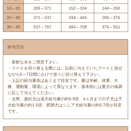
10～20
205～371
152～334
144～260
20～30
371～537
334～484
260～376
30～45
537～787
484～708
376～551
給与方法
・新鮮な水をご用意下さい。
・フードを切り替える際には、以前に与えていたフードと混ぜ
ながら5～7日間にかけて徐々に切り替えて下さい。
・上記の給与量表はあくまで目安です。量は年齢、体重、犬
種、運動量、環境によって異なります。基本的には愛犬の体調
に応じて与えてください。
・去勢、避妊犬は成犬給与量の約0.9倍、4ヵ月までの子犬は子
犬給与量の約1.5倍、肥満犬はシニア犬給与量の約0.7倍が目安
です。