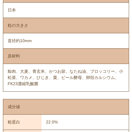
日本
粒の大きさ
直径約10mm
原材料
鯨肉、大麦、青玄米、かつお節、なたね油、ブロッコリー、小
松菜、ワカメ、ひじき、粟、ビール酵母、卵殻カルシウム、
FK23濃縮乳酸菌
成分値
粗蛋白
22.0%