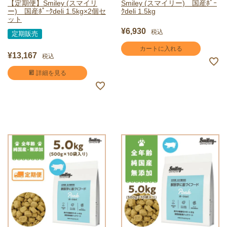
【定期便】Smiley (スマイリ
Smiley (スマイリー) 国産ﾎﾟｰ
ー) 国産ﾎﾟｰｸdeli 1.5kg×2個セ
ｸdeli 1.5kg
ット
¥
6,930
税込
定期販売
カートに入れる
¥
13,167
税込
詳細を見る