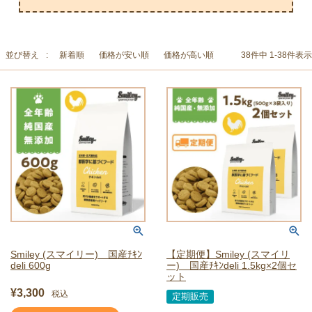
並び替え
新着順
価格が安い順
価格が高い順
38
件中
1
-
38
件表示
Smiley (スマイリー) 国産ﾁｷﾝ
【定期便】Smiley (スマイリ
deli 600g
ー) 国産ﾁｷﾝdeli 1.5kg×2個セ
ット
¥
3,300
税込
定期販売