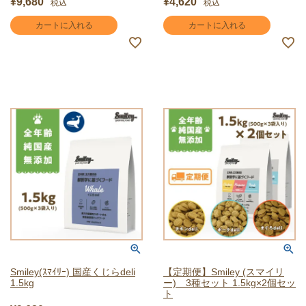
¥
9,680
¥
4,620
税込
税込
カートに入れる
カートに入れる
Smiley(ｽﾏｲﾘｰ) 国産くじらdeli
【定期便】Smiley (スマイリ
1.5kg
ー) 3種セット 1.5kg×2個セッ
ト