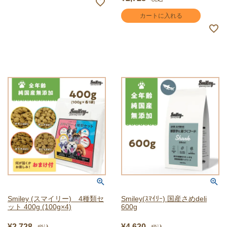
カートに入れる
Smiley (スマイリー) 4種類セ
Smiley(ｽﾏｲﾘｰ) 国産さめdeli
ット 400g (100g×4)
600g
¥
2,728
¥
4,620