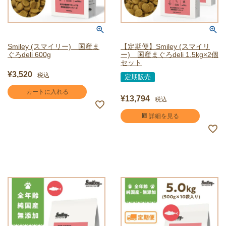
Smiley (スマイリー) 国産ま
【定期便】Smiley (スマイリ
ぐろdeli 600g
ー) 国産まぐろdeli 1.5kg×2個
セット
¥
3,520
税込
定期販売
カートに入れる
¥
13,794
税込
詳細を見る