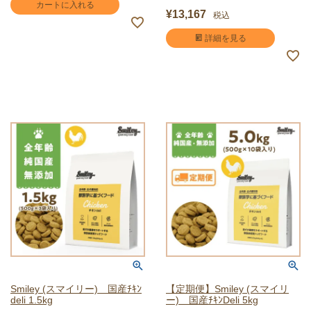
カートに入れる
¥
13,167
税込
詳細を見る
Smiley (スマイリー) 国産ﾁｷﾝ
【定期便】Smiley (スマイリ
deli 1.5kg
ー) 国産ﾁｷﾝDeli 5kg