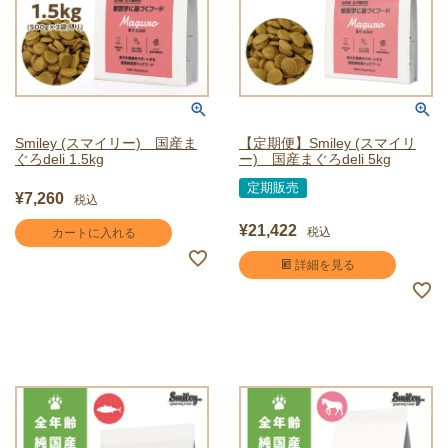
Smiley (スマイリー) 国産ま
【定期便】Smiley (スマイリ
ぐろdeli 1.5kg
ー) 国産まぐろdeli 5kg
定期販売
¥
7,260
税込
¥
21,422
税込
カートに入れる
詳細を見る