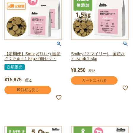
【定期便】Smiley(ｽﾏｲﾘｰ) 国産
Smiley (スマイリー) 国産さ
さくらdeli 1.5kg×2個セット
くらdeli 1.5kg
定期販売
¥
8,250
税込
¥
15,675
税込
カートに入れる
詳細を見る