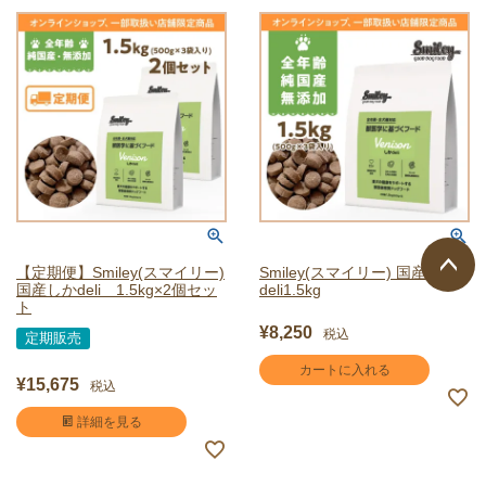
【定期便】Smiley(スマイリー)
Smiley(スマイリー) 国産しか
国産しかdeli 1.5kg×2個セッ
deli1.5kg
ページ
ト
¥
8,250
トップ
税込
定期販売
へ
カートに入れる
¥
15,675
税込
詳細を見る