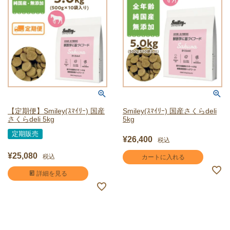
【定期便】Smiley(ｽﾏｲﾘｰ) 国産
Smiley(ｽﾏｲﾘｰ) 国産さくらdeli
さくらdeli 5kg
5kg
定期販売
¥
26,400
税込
¥
25,080
税込
カートに入れる
詳細を見る