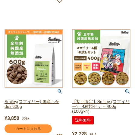
Smiley(スマイリー) 国産しか
【初回限定】Smiley (スマイリ
deli 600g
ー) 4種類セット 400g
(100g×4)
¥
3,850
税込
送料無料
カートに入れる
¥
2,728
税込