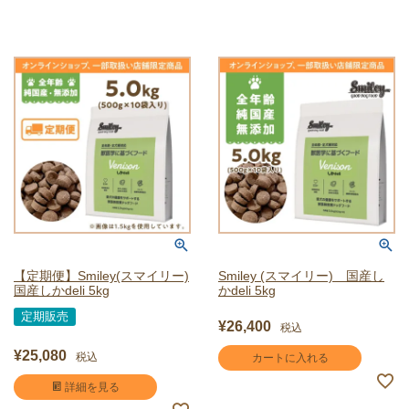
【定期便】Smiley(スマイリー)
Smiley (スマイリー) 国産し
国産しかdeli 5kg
かdeli 5kg
定期販売
¥
26,400
税込
¥
25,080
税込
カートに入れる
詳細を見る