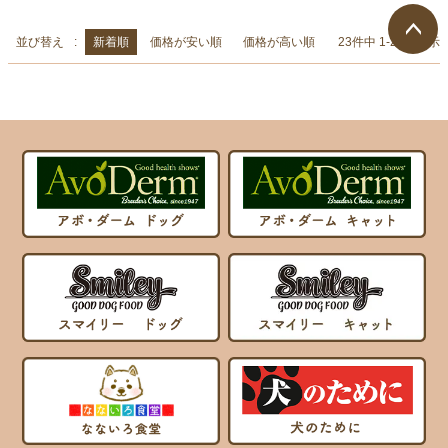
並び替え
新着順
価格が安い順
価格が高い順
23
件中
1
-
23
件表示
ページ
トップ
へ