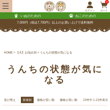
0
ログイン
カート
いぬのための
ねこのための
7,000円（税込7,700円）以上のお買い上げで送料無料
HOME
【犬】お悩み別
うんちの状態が気になる
うんちの状態が気に
なる
並び替え
新着順
価格が安い順
価格が高い順
23
件中
1
-
23
件表示