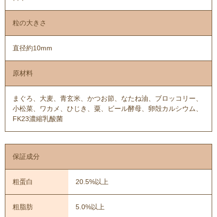
粒の大きさ
直径約10mm
原材料
まぐろ、大麦、青玄米、かつお節、なたね油、ブロッコリー、
小松菜、ワカメ、ひじき、粟、ビール酵母、卵殻カルシウム、
FK23濃縮乳酸菌
保証成分
粗蛋白
20.5%以上
粗脂肪
5.0%以上