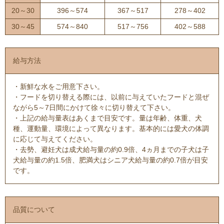
20～30
396～574
367～517
278～402
30～45
574～840
517～756
402～588
給与方法
・新鮮な水をご用意下さい。
・フードを切り替える際には、以前に与えていたフードと混ぜ
ながら5～7日間にかけて徐々に切り替えて下さい。
・上記の給与量表はあくまで目安です。量は年齢、体重、犬
種、運動量、環境によって異なります。基本的には愛犬の体調
に応じて与えてください。
・去勢、避妊犬は成犬給与量の約0.9倍、4ヵ月までの子犬は子
犬給与量の約1.5倍、肥満犬はシニア犬給与量の約0.7倍が目安
です。
品質について