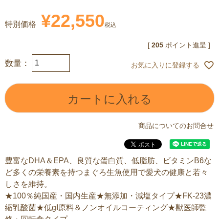
¥
22,550
特別価格
税込
[
205
ポイント進呈 ]
お気に入りに登録する
カートに入れる
商品についてのお問合せ
豊富なDHA＆EPA、良質な蛋白質、低脂肪、ビタミンB6な
ど多くの栄養素を持つまぐろ生魚使用で愛犬の健康と若々
しさを維持。
★100％純国産・国内生産★無添加・減塩タイプ★FK-23濃
縮乳酸菌★低gI原料＆ノンオイルコーティング★獣医師監