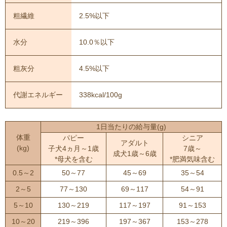
粗繊維
2.5%以下
水分
10.0％以下
粗灰分
4.5%以下
代謝エネルギー
338kcal/100g
1日当たりの給与量(g)
体重
パピー
シニア
アダルト
(kg)
子犬4ヵ月～1歳
7歳～
成犬1歳～6歳
*母犬を含む
*肥満気味含む
0.5～2
50～77
45～69
35～54
2～5
77～130
69～117
54～91
5～10
130～219
117～197
91～153
10～20
219～396
197～367
153～278