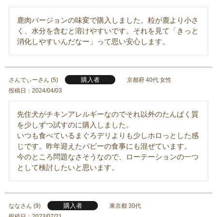
鹿肉バージョンの味変で購入しました。粒が鹿より小さ
く、水分を含むと溶けやすいです。それを見て「きっと
消化しやすいんだなー」って思い安心します。
購入者
さんでぃー
5
京都府
40代
女性
投稿日
2024/04/03
先住犬がチキンアレルギーなのでそれ以外のたんぱく質
を少しずつ試すのに購入しました。

いつも食べているまぐろデリよりも少しホロっとした感
じです。昨年迎えたパピーの食事にも混ぜています。

今のところ問題なさそうなので、ローテーションの一つ
として検討したいと思います。
購入者
なな
9
東京都
30代
投稿日
2023/07/21