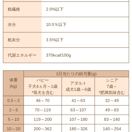
粗繊維
2.0%以下
水分
10.0％以下
粗灰分
3.5%以下
代謝エネルギー
370kcal/100g
1日当たりの給与量(g)
体重
パピー
シニア
アダルト
(kg)
子犬4ヵ月～1歳
7歳～
成犬1歳～6歳
*母犬を含む
*肥満気味含む
0.5～2
46～70
41～63
32～49
2～5
70～119
63～107
49～83
5～10
119～200
107～180
83～140
10～20
200～362
180～326
140～254