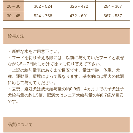
20～30
362～524
326～472
254～367
30～45
524～768
472～691
367～537
給与方法
・新鮮な水をご用意下さい。
・フードを切り替える際には、以前に与えていたフードと混ぜ
ながら5～7日間にかけて徐々に切り替えて下さい。
・上記の給与量表はあくまで目安です。量は年齢、体重、犬
種、運動量、環境によって異なります。基本的には愛犬の体調
に応じて与えてください。
・去勢、避妊犬は成犬給与量の約0.9倍、4ヵ月までの子犬は子
犬給与量の約1.5倍、肥満犬はシニア犬給与量の約0.7倍が目安
です。
品質について