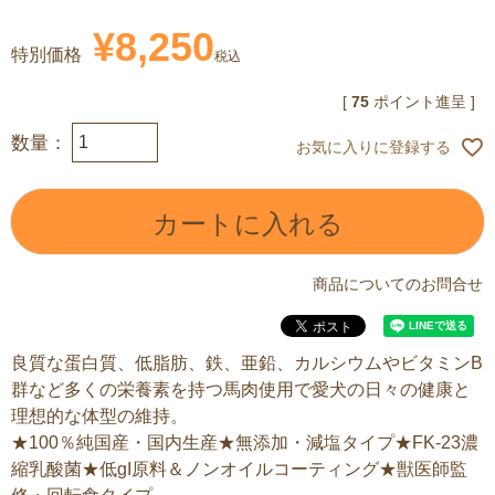
¥
8,250
特別価格
税込
[
75
ポイント進呈 ]
お気に入りに登録する
カートに入れる
商品についてのお問合せ
良質な蛋白質、低脂肪、鉄、亜鉛、カルシウムやビタミンB
群など多くの栄養素を持つ馬肉使用で愛犬の日々の健康と
理想的な体型の維持。
★100％純国産・国内生産★無添加・減塩タイプ★FK-23濃
縮乳酸菌★低gI原料＆ノンオイルコーティング★獣医師監