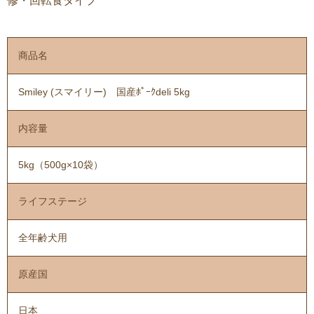
修・回転食タイプ
商品名
Smiley (スマイリー) 国産ﾎﾟｰｸdeli 5kg
内容量
5kg（500g×10袋）
ライフステージ
全年齢犬用
原産国
日本