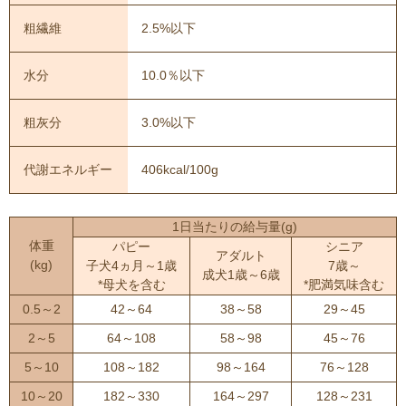
粗繊維
2.5%以下
水分
10.0％以下
粗灰分
3.0%以下
代謝エネルギー
406kcal/100g
1日当たりの給与量(g)
体重
パピー
シニア
アダルト
(kg)
子犬4ヵ月～1歳
7歳～
成犬1歳～6歳
*母犬を含む
*肥満気味含む
0.5～2
42～64
38～58
29～45
2～5
64～108
58～98
45～76
5～10
108～182
98～164
76～128
10～20
182～330
164～297
128～231