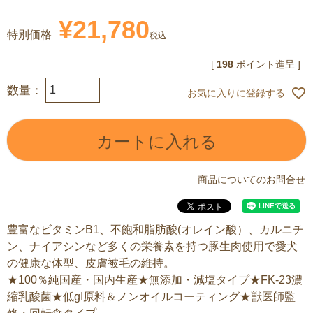
¥
21,780
特別価格
税込
[
198
ポイント進呈 ]
お気に入りに登録する
カートに入れる
商品についてのお問合せ
豊富なビタミンB1、不飽和脂肪酸(オレイン酸）、カルニチ
ン、ナイアシンなど多くの栄養素を持つ豚生肉使用で愛犬
の健康な体型、皮膚被毛の維持。
★100％純国産・国内生産★無添加・減塩タイプ★FK-23濃
縮乳酸菌★低gI原料＆ノンオイルコーティング★獣医師監