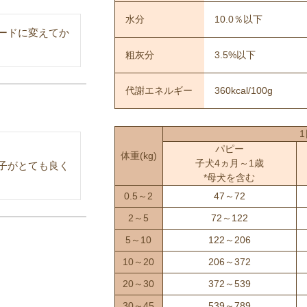
水分
10.0％以下
ードに変えてか
粗灰分
3.5%以下
代謝エネルギー
360kcal/100g
パピー
体重
(kg)
子犬4ヵ月～1歳
子がとても良く
*母犬を含む
0.5～2
47～72
2～5
72～122
5～10
122～206
10～20
206～372
20～30
372～539
30～45
539～789