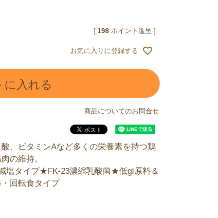
[
198
ポイント進呈 ]
お気に入りに登録する
トに入れる
商品についてのお問合せ
ノ酸、ビタミンAなど多くの栄養素を持つ鶏
筋肉の維持。
塩タイプ★FK-23濃縮乳酸菌★低gI原料＆
修・回転食タイプ