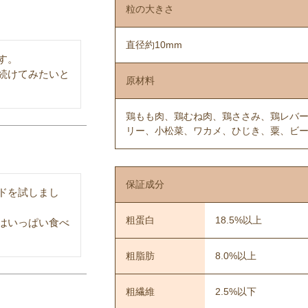
粒の大きさ
直径約10mm
。

続けてみたいと
原材料
鶏もも肉、鶏むね肉、鶏ささみ、鶏レバ
リー、小松菜、ワカメ、ひじき、粟、ビー
保証成分
ドを試しまし
粗蛋白
18.5%以上
はいっぱい食べ
粗脂肪
8.0%以上
粗繊維
2.5%以下