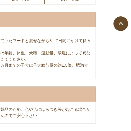
ペー
ていたフードと混ぜながら5～7日間にかけて徐々
ジト
ップ
量は年齢、体重、犬種、運動量、環境によって異な
へ
与えてください。
4ヵ月までの子犬は子犬給与量の約1.5倍、肥満犬
色製品のため、色や形にばらつき等が起こる場合が
せんのでご安心下さい。