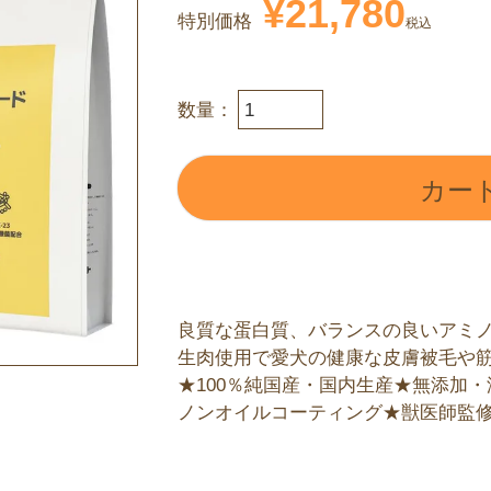
¥
21,780
特別価格
税込
カー
良質な蛋白質、バランスの良いアミ
生肉使用で愛犬の健康な皮膚被毛や
★100％純国産・国内生産★無添加・減
ノンオイルコーティング★獣医師監