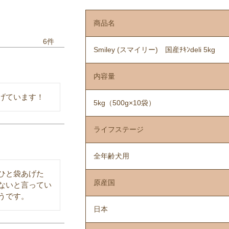
商品名
6
Smiley (スマイリー) 国産ﾁｷﾝdeli 5kg
内容量
げています！
5kg（500g×10袋）
ライフステージ
全年齢犬用
ひと袋あげた
原産国
ないと言ってい
うです。
日本