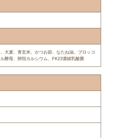
ー、大麦、青玄米、かつお節、なたね油、ブロッコ
ル酵母、卵殻カルシウム、FK23濃縮乳酸菌