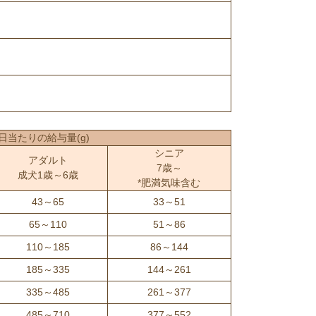
1日当たりの給与量(g)
シニア
アダルト
7歳～
成犬1歳～6歳
*肥満気味含む
43～65
33～51
65～110
51～86
110～185
86～144
185～335
144～261
335～485
261～377
485～710
377～552