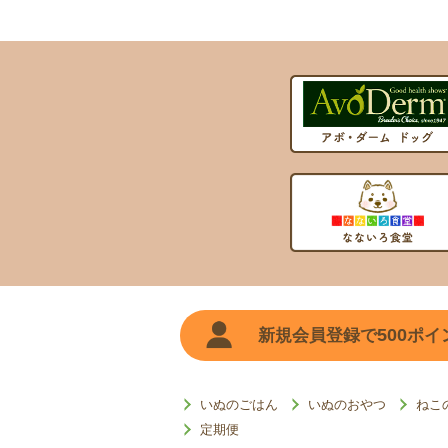
500
新規会員登録で
ポイ
いぬのごはん
いぬのおやつ
ねこ
定期便