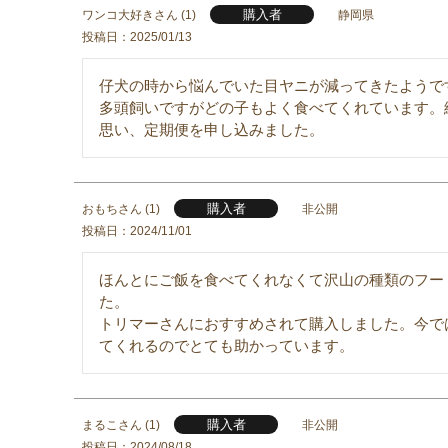
購入者
ワンコ大好き
1
静岡県
投稿日
2025/01/13
仔犬の時から悩んでいた目ヤニが減ってきたようです
多頭飼いですがどの子もよく食べてくれています。
思い、定期便を申し込みました。
購入者
おもち
1
非公開
投稿日
2024/11/01
ほんとにご飯を食べてくれなくて沢山の種類のフー
た。

トリマーさんにおすすめされて購入しました。今で
てくれるのでとても助かっています。
購入者
まるこ
1
非公開
投稿日
2024/08/18