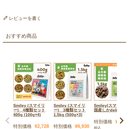
レビューを書く
おすすめ商品
Smiley (スマイリ
Smiley (スマイリ
Smiley(スマイリー
ー) 4種類セット
ー) 3種類セット
国産しかdeli1.5kg
400g (100g×4)
1.5kg (500g×3)
¥
8,25
特別価格
¥
2,728
¥
6,930
特別価格
特別価格
税込