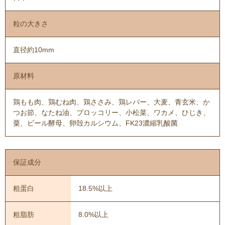
粒の大きさ
直径約10mm
原材料
鶏もも肉、鶏むね肉、鶏ささみ、鶏レバー、大麦、青玄米、か
つお節、なたね油、ブロッコリー、小松菜、ワカメ、ひじき、
粟、ビール酵母、卵殻カルシウム、FK23濃縮乳酸菌
保証成分
粗蛋白
18.5%以上
粗脂肪
8.0%以上