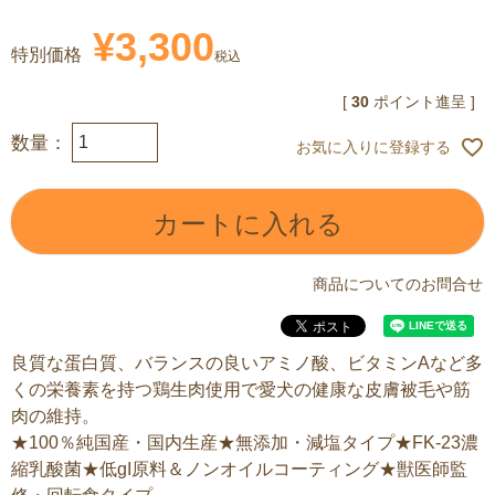
¥
3,300
特別価格
税込
[
30
ポイント進呈 ]
お気に入りに登録する
カートに入れる
商品についてのお問合せ
良質な蛋白質、バランスの良いアミノ酸、ビタミンAなど多
くの栄養素を持つ鶏生肉使用で愛犬の健康な皮膚被毛や筋
肉の維持。
★100％純国産・国内生産★無添加・減塩タイプ★FK-23濃
縮乳酸菌★低gI原料＆ノンオイルコーティング★獣医師監