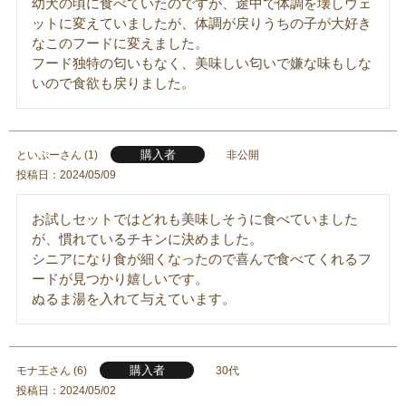
幼犬の頃に食べていたのですが、途中で体調を壊しウェ
ットに変えていましたが、体調が戻りうちの子が大好き
なこのフードに変えました。

フード独特の匂いもなく、美味しい匂いで嫌な味もしな
いので食欲も戻りました。
購入者
といぷー
1
非公開
投稿日
2024/05/09
お試しセットではどれも美味しそうに食べていました
が、慣れているチキンに決めました。

シニアになり食が細くなったので喜んで食べてくれるフ
ードが見つかり嬉しいです。

ぬるま湯を入れて与えています。
購入者
モナ王
6
30代
投稿日
2024/05/02