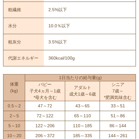
粗繊維
2.5%以下
水分
10.0％以下
粗灰分
3.5%以下
代謝エネルギー
360kcal/100g
1日当たりの給与量(g)
体重
パピー
シニア
アダルト
(kg)
子犬4ヵ月～1歳
7歳～
成犬1歳～6歳
*母犬を含む
*肥満気味含む
0.5～2
47～72
43～65
33～51
2～5
72～122
65～110
51～86
5～10
122～206
110～185
86～144
10～20
206～372
185～335
144～261