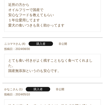
近所の方から

オイルフリーで国産で

安心なフードを教えてもらい

１年位愛用してます

愛犬の食いつきも良く助かってます
購入者
ニコママ
4
非公開
投稿日
2024/08/30
とても食い付きがよく残すこともなく食べてくれまし
た。

国産無添加というのも安心です。
購入者
かなこ
1
非公開
投稿日
2024/05/10