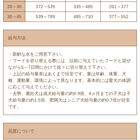
20～30
372～539
335～485
261～377
30～45
539～789
485～710
377～552
給与方法
・新鮮な水をご用意下さい。
・フードを切り替える際には、以前に与えていたフードと混ぜ
ながら5～7日間にかけて徐々に切り替えて下さい。
・上記の給与量表はあくまで目安です。量は年齢、体重、犬
種、運動量、環境によって異なります。基本的には愛犬の体調
に応じて与えてください。
・去勢、避妊犬は成犬給与量の約0.9倍、4ヵ月までの子犬は子
犬給与量の約1.5倍、肥満犬はシニア犬給与量の約0.7倍が目安
です。
品質について