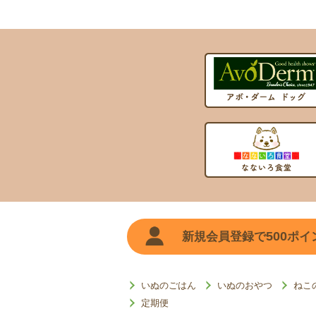
500
新規会員登録で
ポイ
いぬのごはん
いぬのおやつ
ねこ
定期便