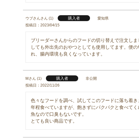
購入者
ウブさん
1
愛知県
投稿日
2023/04/15
ブリーダーさんからのフードの切り替えで注文しま
しても外出先のおやつとしても使用してます。便の
れ、腸内環境も良くなっています。
購入者
M
1
非公開
投稿日
2022/11/26
色々なフードを調べ、試してこのフードに落ち着き
年程食べていますが、飽きずにパクパクと食べてくれ
魚なので口臭もないです。

とても良い商品です。