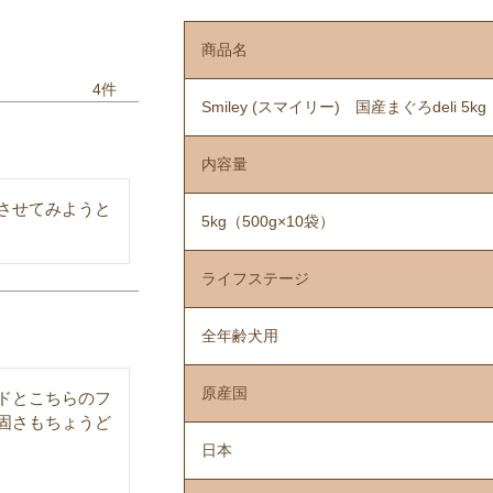
商品名
4
Smiley (スマイリー) 国産まぐろdeli 5kg
内容量
させてみようと
5kg（500g×10袋）
ライフステージ
全年齢犬用
原産国
ドとこちらのフ
固さもちょうど
日本