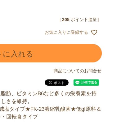
[
205
ポイント進呈 ]
お気に入りに登録する
トに入れる
商品についてのお問合せ
低脂肪、ビタミンB6など多くの栄養素を持
々しさを維持。
塩タイプ★FK-23濃縮乳酸菌★低gI原料＆
修・回転食タイプ