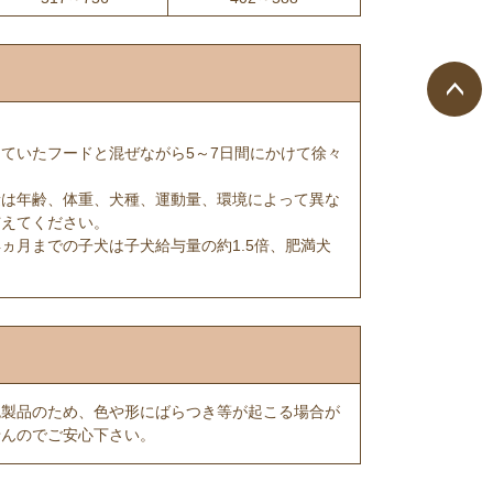
ペー
ていたフードと混ぜながら5～7日間にかけて徐々
ジト
ップ
量は年齢、体重、犬種、運動量、環境によって異な
へ
与えてください。
4ヵ月までの子犬は子犬給与量の約1.5倍、肥満犬
色製品のため、色や形にばらつき等が起こる場合が
せんのでご安心下さい。