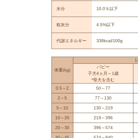
水分
10.0％以下
粗灰分
4.5%以下
代謝エネルギー
338kcal/100g
パピー
体重
(kg)
子犬4ヵ月～1歳
*母犬を含む
0.5～2
50～77
2～5
77～130
5～10
130～219
10～20
219～396
20～30
396～574
30～45
574～840