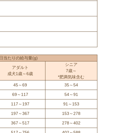
1日当たりの給与量(g)
シニア
アダルト
7歳～
成犬1歳～6歳
*肥満気味含む
45～69
35～54
69～117
54～91
117～197
91～153
197～367
153～278
367～517
278～402
517～756
402～588