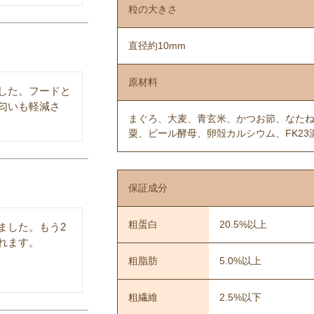
粒の大きさ
直径約10mm
原材料
した。フードと
匂いも軽減さ
まぐろ、大麦、青玄米、かつお節、なた
粟、ビール酵母、卵殻カルシウム、FK23
保証成分
粗蛋白
20.5%以上
ました。もう2
ます。

粗脂肪
5.0%以上
粗繊維
2.5%以下