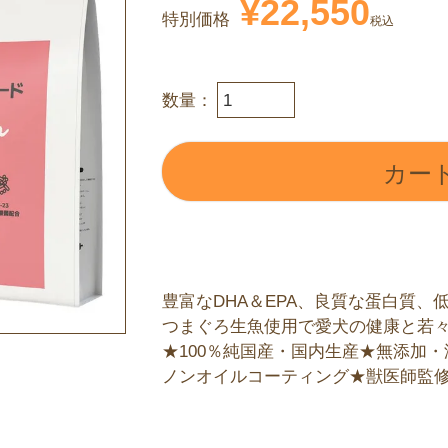
¥
22,550
特別価格
税込
カー
豊富なDHA＆EPA、良質な蛋白質、
つまぐろ生魚使用で愛犬の健康と若
★100％純国産・国内生産★無添加・減
ノンオイルコーティング★獣医師監