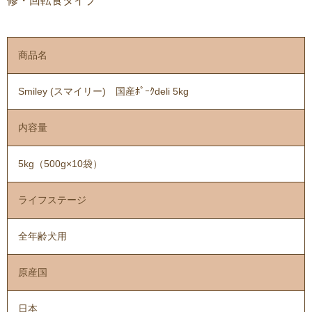
修・回転食タイプ
商品名
Smiley (スマイリー) 国産ﾎﾟｰｸdeli 5kg
内容量
5kg（500g×10袋）
ライフステージ
全年齢犬用
原産国
日本