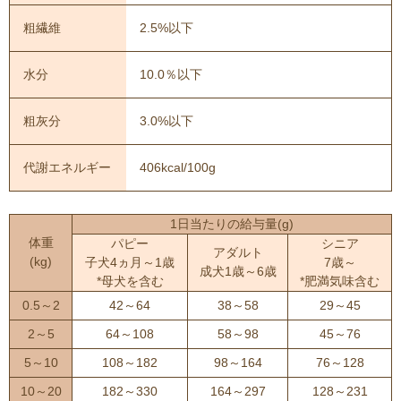
粗繊維
2.5%以下
水分
10.0％以下
粗灰分
3.0%以下
代謝エネルギー
406kcal/100g
1日当たりの給与量(g)
体重
パピー
シニア
アダルト
(kg)
子犬4ヵ月～1歳
7歳～
成犬1歳～6歳
*母犬を含む
*肥満気味含む
0.5～2
42～64
38～58
29～45
2～5
64～108
58～98
45～76
5～10
108～182
98～164
76～128
10～20
182～330
164～297
128～231