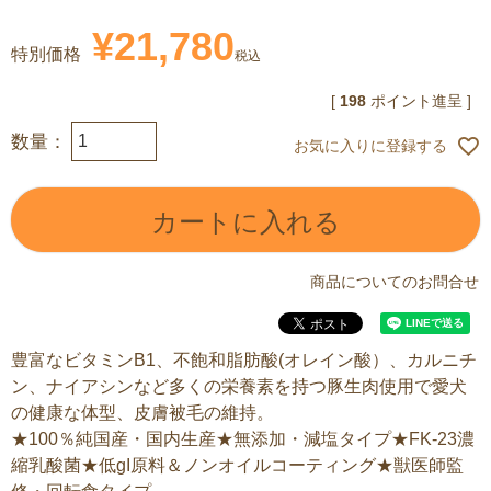
¥
21,780
特別価格
税込
[
198
ポイント進呈 ]
お気に入りに登録する
カートに入れる
商品についてのお問合せ
豊富なビタミンB1、不飽和脂肪酸(オレイン酸）、カルニチ
ン、ナイアシンなど多くの栄養素を持つ豚生肉使用で愛犬
の健康な体型、皮膚被毛の維持。
★100％純国産・国内生産★無添加・減塩タイプ★FK-23濃
縮乳酸菌★低gI原料＆ノンオイルコーティング★獣医師監