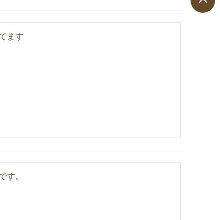
ペー
ジト
てます
ップ
へ
です。