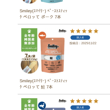
Smiley(ｽﾏｲﾘｰ) ﾍﾟｰｽﾄｽﾃｨｯ
ｸ ペロッて ポーク 7本
購入者
投稿日
2025/11/22
Smiley(ｽﾏｲﾘｰ) ﾍﾟｰｽﾄｽﾃｨｯ
ｸ ペロッて 鮭 7本
購入者