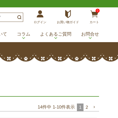
0
ログイン
お買い物ガイド
カート
いて
コラム
よくあるご質問
お問合せ
14
件中
1
-
10
件表示
1
2