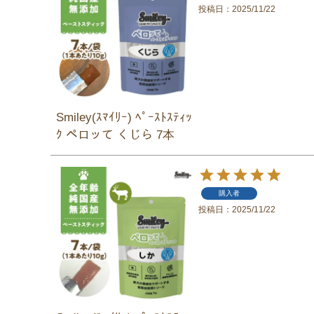
投稿日
2025/11/22
Smiley(ｽﾏｲﾘｰ) ﾍﾟｰｽﾄｽﾃｨｯ
ｸ ペロッて くじら 7本
購入者
投稿日
2025/11/22