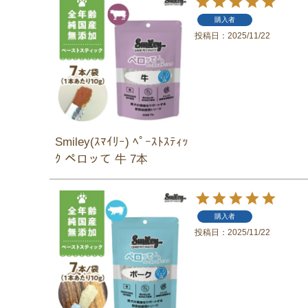
購入者
投稿日
2025/11/22
Smiley(ｽﾏｲﾘｰ) ﾍﾟｰｽﾄｽﾃｨｯ
ｸ ペロッて 牛 7本
購入者
投稿日
2025/11/22