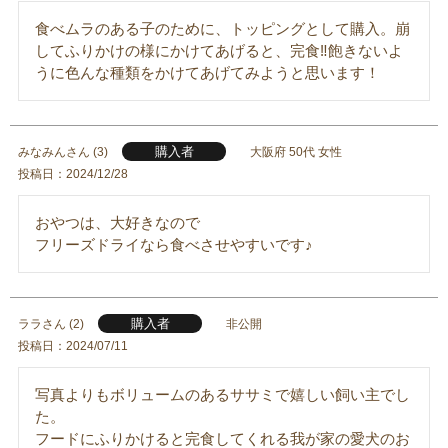
食べムラのある子のために、トッピングとして購入。崩
してふりかけの様にかけてあげると、完食‼︎飽きないよ
うに色んな種類をかけてあげてみようと思います！
購入者
みなみん
3
大阪府
50代
女性
投稿日
2024/12/28
おやつは、大好きなので

フリーズドライなら食べさせやすいです♪
購入者
ララ
2
非公開
投稿日
2024/07/11
写真よりもボリュームのあるササミで嬉しい飼い主でし
た。

フードにふりかけると完食してくれる我が家の愛犬のお