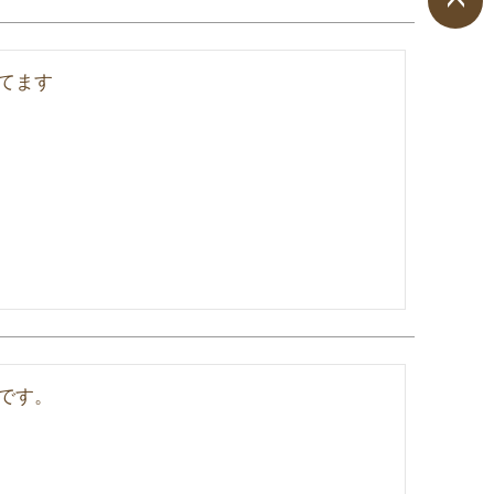
ペー
ジト
てます
ップ
へ
です。