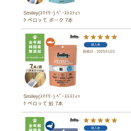
Smiley(ｽﾏｲﾘｰ) ﾍﾟｰｽﾄｽﾃｨｯ
ｸ ペロッて ポーク 7本
購入者
投稿日
2025/11/22
Smiley(ｽﾏｲﾘｰ) ﾍﾟｰｽﾄｽﾃｨｯ
ｸ ペロッて 鮭 7本
購入者