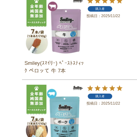
購入者
投稿日
2025/11/22
Smiley(ｽﾏｲﾘｰ) ﾍﾟｰｽﾄｽﾃｨｯ
ｸ ペロッて 牛 7本
購入者
投稿日
2025/11/22