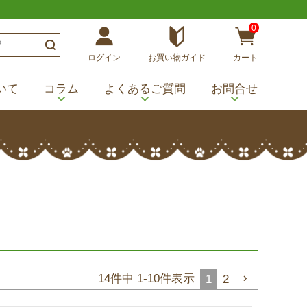
0
ログイン
お買い物ガイド
カート
いて
コラム
よくあるご質問
お問合せ
14
件中
1
-
10
件表示
1
2