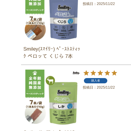
投稿日
2025/11/22
Smiley(ｽﾏｲﾘｰ) ﾍﾟｰｽﾄｽﾃｨｯ
ｸ ペロッて くじら 7本
購入者
投稿日
2025/11/22