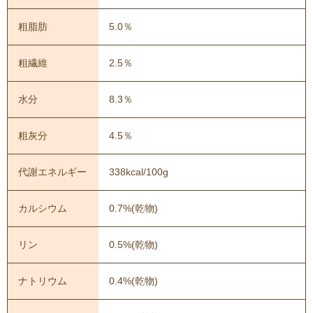
粗脂肪
5.0％
粗繊維
2.5％
水分
8.3％
粗灰分
4.5％
代謝エネルギー
338kcal/100g
カルシウム
0.7%(乾物)
リン
0.5%(乾物)
ナトリウム
0.4%(乾物)