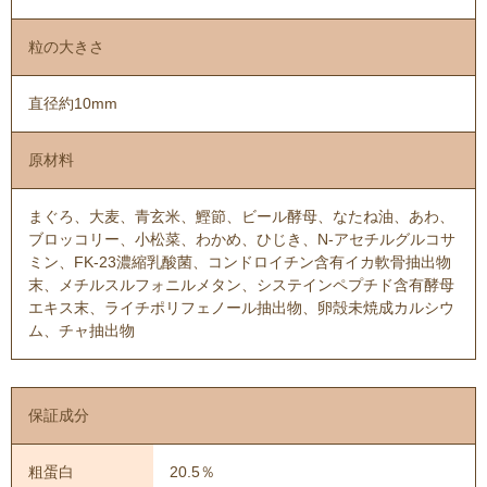
粒の大きさ
直径約10mm
原材料
まぐろ、大麦、青玄米、鰹節、ビール酵母、なたね油、あわ、
ブロッコリー、小松菜、わかめ、ひじき、N-アセチルグルコサ
ミン、FK-23濃縮乳酸菌、コンドロイチン含有イカ軟骨抽出物
末、メチルスルフォニルメタン、システインペプチド含有酵母
エキス末、ライチポリフェノール抽出物、卵殻未焼成カルシウ
ム、チャ抽出物
保証成分
粗蛋白
20.5％