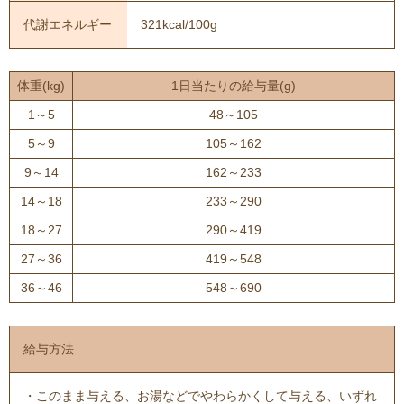
代謝エネルギー
321kcal/100g
体重(kg)
1日当たりの給与量(g)
1～5
48～105
5～9
105～162
9～14
162～233
14～18
233～290
18～27
290～419
27～36
419～548
36～46
548～690
給与方法
・このまま与える、お湯などでやわらかくして与える、いずれ