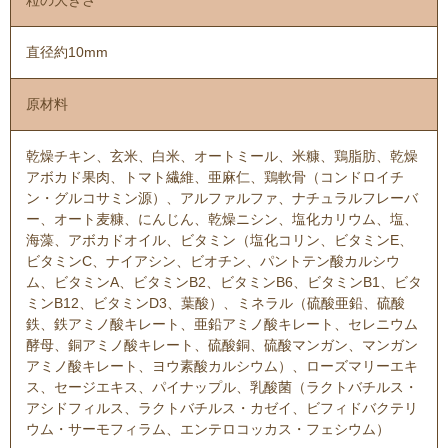
直径約10mm
原材料
乾燥チキン、玄米、白米、オートミール、米糠、鶏脂肪、乾燥
アボカド果肉、トマト繊維、亜麻仁、鶏軟骨（コンドロイチ
ン・グルコサミン源）、アルファルファ、ナチュラルフレーバ
ー、オート麦糠、にんじん、乾燥ニシン、塩化カリウム、塩、
海藻、アボカドオイル、ビタミン（塩化コリン、ビタミンE、
ビタミンC、ナイアシン、ビオチン、パントテン酸カルシウ
ム、ビタミンA、ビタミンB2、ビタミンB6、ビタミンB1、ビタ
ミンB12、ビタミンD3、葉酸）、ミネラル（硫酸亜鉛、硫酸
鉄、鉄アミノ酸キレート、亜鉛アミノ酸キレート、セレニウム
酵母、銅アミノ酸キレート、硫酸銅、硫酸マンガン、マンガン
アミノ酸キレート、ヨウ素酸カルシウム）、ローズマリーエキ
ス、セージエキス、パイナップル、乳酸菌（ラクトバチルス・
アシドフィルス、ラクトバチルス・カゼイ、ビフィドバクテリ
ウム・サーモフィラム、エンテロコッカス・フェシウム）