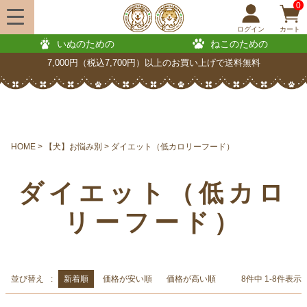
0
ログイン
カート
いぬのための
ねこのための
7,000円（税込7,700円）以上のお買い上げで送料無料
HOME
【犬】お悩み別
ダイエット（低カロリーフード）
ダイエット（低カロ
リーフード）
並び替え
新着順
価格が安い順
価格が高い順
8
件中
1
-
8
件表示