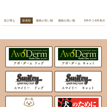
並び替え
新着順
価格が安い順
価格が高い順
8
件中
1
-
8
件表示