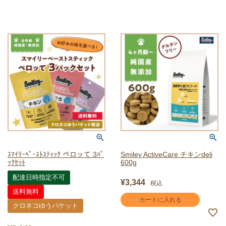
ｽﾏｲﾘｰﾍﾟｰｽﾄｽﾃｨｯｸ ペロッて 3ﾊﾟ
Smiley ActiveCare チキンdeli
ｯｸｾｯﾄ
600g
配達日時指定不可
¥
3,344
税込
送料無料
カートに入れる
クロネコゆうパケット