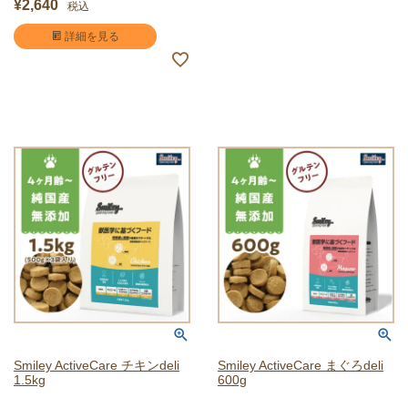
¥
2,640
税込
詳細を見る
Smiley ActiveCare チキンdeli
Smiley ActiveCare まぐろdeli
1.5kg
600g