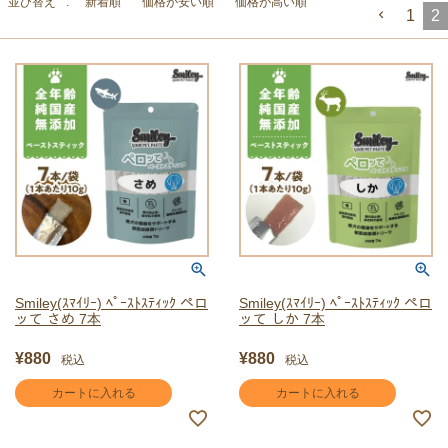
並び替え
新着順
価格が安い順
価格が高い順
1
2
Smiley(ｽﾏｲﾘｰ) ﾍﾟｰｽﾄｽﾃｨｯｸ ペロ
Smiley(ｽﾏｲﾘｰ) ﾍﾟｰｽﾄｽﾃｨｯｸ ペロ
ッて さめ 7本
ッて しか 7本
¥
880
¥
880
税込
税込
カートに入れる
カートに入れる