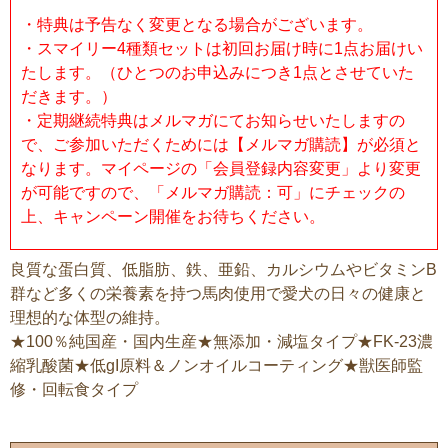
・特典は予告なく変更となる場合がございます。
・スマイリー4種類セットは初回お届け時に1点お届けい
たします。（ひとつのお申込みにつき1点とさせていた
だきます。）
・定期継続特典はメルマガにてお知らせいたしますの
で、ご参加いただくためには【メルマガ購読】が必須と
なります。マイページの「会員登録内容変更」より変更
が可能ですので、「メルマガ購読：可」にチェックの
上、キャンペーン開催をお待ちください。
良質な蛋白質、低脂肪、鉄、亜鉛、カルシウムやビタミンB
群など多くの栄養素を持つ馬肉使用で愛犬の日々の健康と
理想的な体型の維持。
★100％純国産・国内生産★無添加・減塩タイプ★FK-23濃
縮乳酸菌★低gI原料＆ノンオイルコーティング★獣医師監
修・回転食タイプ