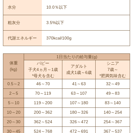
水分
10.0％以下
粗灰分
3.5%以下
代謝エネルギー
370kcal/100g
1日当たりの給与量(g)
体重
パピー
シニア
アダルト
(kg)
子犬4ヵ月～1歳
7歳～
成犬1歳～6歳
*母犬を含む
*肥満気味含む
0.5～2
46～70
41～63
32～49
2～5
70～119
63～107
49～83
5～10
119～200
107～180
83～140
10～20
200～362
180～326
140～254
20～30
362～524
326～472
254～367
30～45
524～768
472～691
367～537