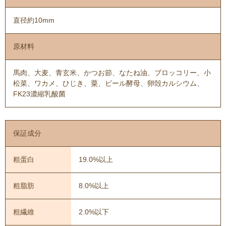
直径約10mm
原材料
馬肉、大麦、青玄米、かつお節、なたね油、ブロッコリー、小
松菜、ワカメ、ひじき、粟、ビール酵母、卵殻カルシウム、
FK23濃縮乳酸菌
保証成分
粗蛋白
19.0%以上
粗脂肪
8.0%以上
粗繊維
2.0%以下