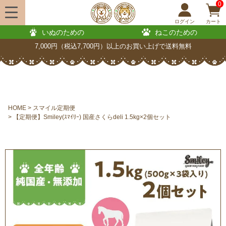
0
ログイン
カート
いぬのための
ねこのための
7,000円（税込7,700円）以上のお買い上げで送料無料
HOME
スマイル定期便
【定期便】Smiley(ｽﾏｲﾘｰ) 国産さくらdeli 1.5kg×2個セット