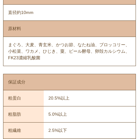
直径約10mm
原材料
まぐろ、大麦、青玄米、かつお節、なたね油、ブロッコリー、
小松菜、ワカメ、ひじき、粟、ビール酵母、卵殻カルシウム、
FK23濃縮乳酸菌
保証成分
粗蛋白
20.5%以上
粗脂肪
5.0%以上
粗繊維
2.5%以下