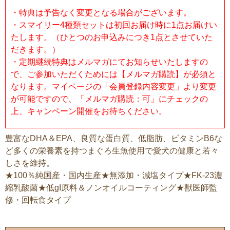
・特典は予告なく変更となる場合がございます。
・スマイリー4種類セットは初回お届け時に1点お届けい
たします。（ひとつのお申込みにつき1点とさせていた
だきます。）
・定期継続特典はメルマガにてお知らせいたしますの
で、ご参加いただくためには【メルマガ購読】が必須と
なります。マイページの「会員登録内容変更」より変更
が可能ですので、「メルマガ購読：可」にチェックの
上、キャンペーン開催をお待ちください。
豊富なDHA＆EPA、良質な蛋白質、低脂肪、ビタミンB6な
ど多くの栄養素を持つまぐろ生魚使用で愛犬の健康と若々
しさを維持。
★100％純国産・国内生産★無添加・減塩タイプ★FK-23濃
縮乳酸菌★低gI原料＆ノンオイルコーティング★獣医師監
修・回転食タイプ