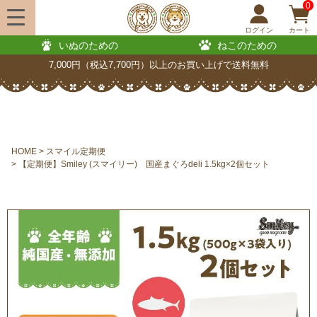
0
ログイン
カート
いぬのための
ねこのための
7,000円（税込7,700円）以上のお買い上げで送料無料
HOME
スマイル定期便
【定期便】Smiley (スマイリー) 国産まぐろdeli 1.5kg×2個セット