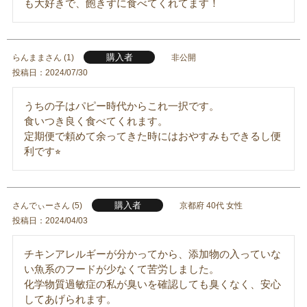
も大好きで、飽きずに食べてくれてます！
購入者
らんまま
1
非公開
投稿日
2024/07/30
うちの子はパピー時代からこれ一択です。

食いつき良く食べてくれます。

定期便で頼めて余ってきた時にはおやすみもできるし便
利です⭐︎
購入者
さんでぃー
5
京都府
40代
女性
投稿日
2024/04/03
チキンアレルギーが分かってから、添加物の入っていな
い魚系のフードが少なくて苦労しました。

化学物質過敏症の私が臭いを確認しても臭くなく、安心
してあげられます。
