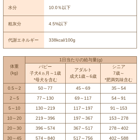
水分
10.0％以下
粗灰分
4.5%以下
代謝エネルギー
338kcal/100g
1日当たりの給与量(g)
体重
パピー
シニア
アダルト
(kg)
子犬4ヵ月～1歳
7歳～
成犬1歳～6歳
*母犬を含む
*肥満気味含む
0.5～2
50～77
45～69
35～54
2～5
77～130
69～117
54～91
5～10
130～219
117～197
91～153
10～20
219～396
197～367
153～278
20～30
396～574
367～517
278～402
30～45
574～840
517～756
402～588