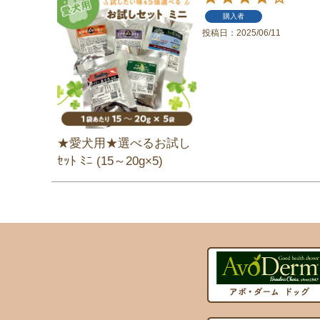
購入者
投稿日
2025/06/11
★愛犬用★選べるお試し
ｾｯﾄ ﾐﾆ (15～20g×5)