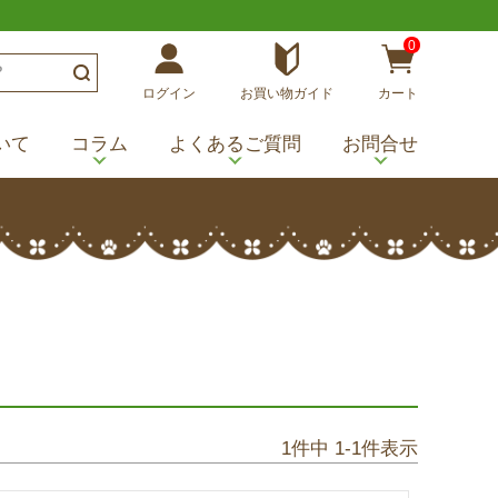
0
ログイン
お買い物ガイド
カート
いて
コラム
よくあるご質問
お問合せ
1
件中
1
-
1
件表示