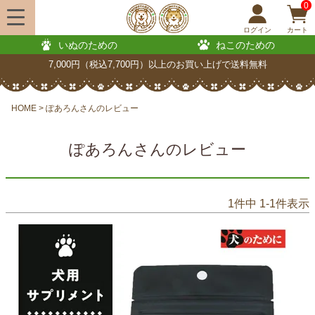
0
ログイン
カート
いぬのための
ねこのための
7,000円（税込7,700円）以上のお買い上げで送料無料
HOME
ぽあろんさんのレビュー
ぽあろんさんのレビュー
1
件中
1
-
1
件表示