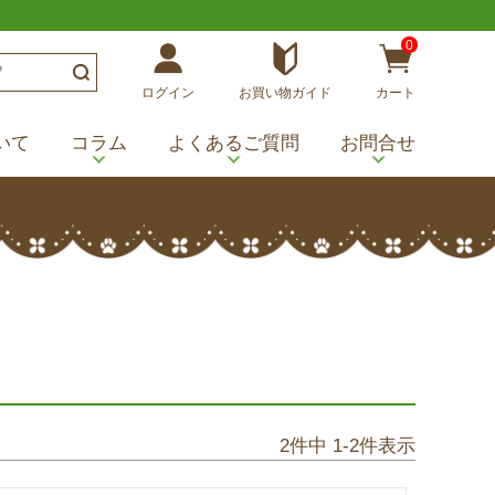
0
ログイン
お買い物ガイド
カート
いて
コラム
よくあるご質問
お問合せ
2
件中
1
-
2
件表示