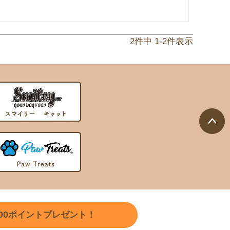
2
件中
1
-
2
件表示
ペー
ジト
ップ
へ
00
ポイントプレゼント！