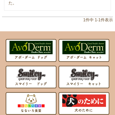
た。
1
件中
1
-
1
件表示