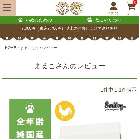
0
ログイン
カート
いぬのための
ねこのための
7,000円（税込7,700円）以上のお買い上げで送料無料
HOME
まるこさんのレビュー
まるこさんのレビュー
1
件中
1
-
1
件表示