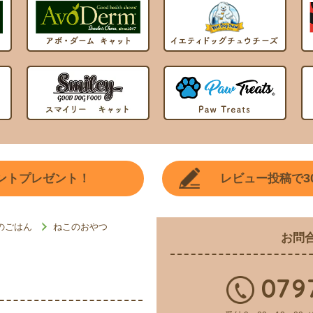
3
ントプレゼント！
レビュー投稿で
のごはん
ねこのおやつ
お問
079