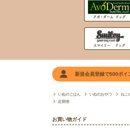
500
新規会員登録で
ポイ
いぬのごはん
いぬのおやつ
ねこ
定期便
お買い物ガイド