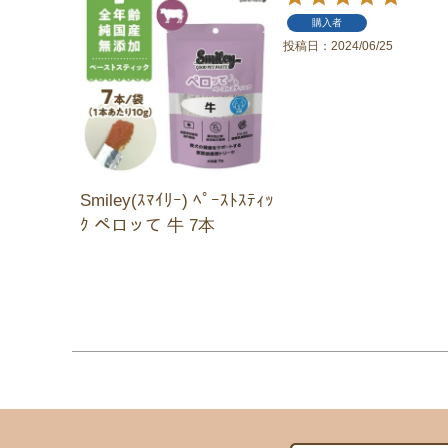
購入者
投稿日
2024/06/25
Smiley(ｽﾏｲﾘｰ) ﾍﾟｰｽﾄｽﾃｨｯ
ｸ ペロッて 牛 7本