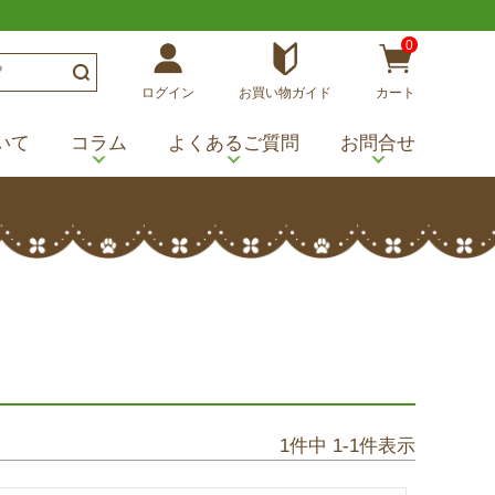
0
ログイン
お買い物ガイド
カート
いて
コラム
よくあるご質問
お問合せ
1
件中
1
-
1
件表示