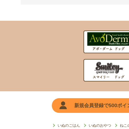
500
新規会員登録で
ポイ
いぬのごはん
いぬのおやつ
ねこ