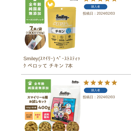
購入者
投稿日
2024/02/03
Smiley(ｽﾏｲﾘｰ) ﾍﾟｰｽﾄｽﾃｨｯ
ｸ ペロッて チキン 7本
購入者
投稿日
2024/02/03