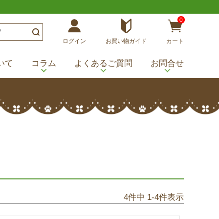
0
ログイン
お買い物ガイド
カート
いて
コラム
よくあるご質問
お問合せ
4
件中
1
-
4
件表示