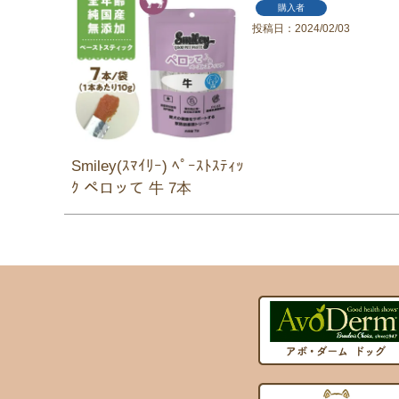
購入者
投稿日
2024/02/03
Smiley(ｽﾏｲﾘｰ) ﾍﾟｰｽﾄｽﾃｨｯ
ｸ ペロッて 牛 7本