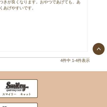
つきが良くなります。おやつであげても、あ
くあげやすいです。
ペー
4
件中
1
-
4
件表示
ジト
ップ
へ