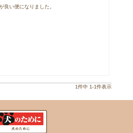
が良い便になりました。

1
件中
1
-
1
件表示