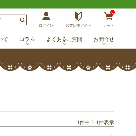
0
ログイン
お買い物ガイド
カート
いて
コラム
よくあるご質問
お問合せ
1
件中
1
-
1
件表示