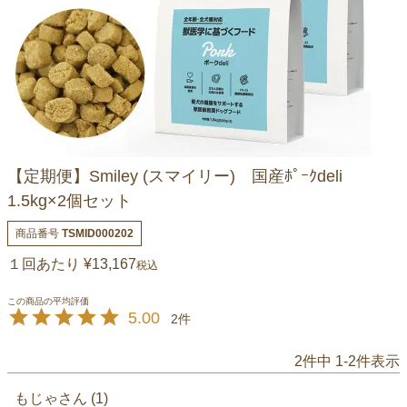
【定期便】Smiley (スマイリー) 国産ﾎﾟｰｸdeli
1.5kg×2個セット
商品番号
TSMID000202
１回あたり
¥
13,167
税込
5.00
2
2
件中
1
-
2
件表示
もじゃ
1