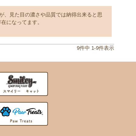
が、見た目の濃さや品質では納得出来ると思
存在になってます。
9
件中
1
-
9
件表示