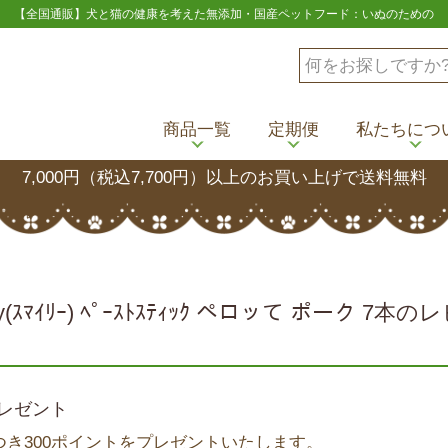
【全国通販】犬と猫の健康を考えた無添加・国産ペットフード：いぬのための
商品一覧
定期便
私たちにつ
7,000円（税込7,700円）以上のお買い上げで送料無料
ーク 7本のレビュー
ey(ｽﾏｲﾘｰ) ﾍﾟｰｽﾄｽﾃｨｯｸ ペロッて ポーク 7本
レゼント
き300ポイントをプレゼントいたします。