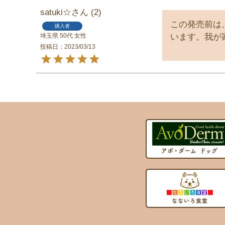
satuki☆
2
この発売前は
購入者
埼玉県
50代
女性
います。我が
投稿日
2023/03/13