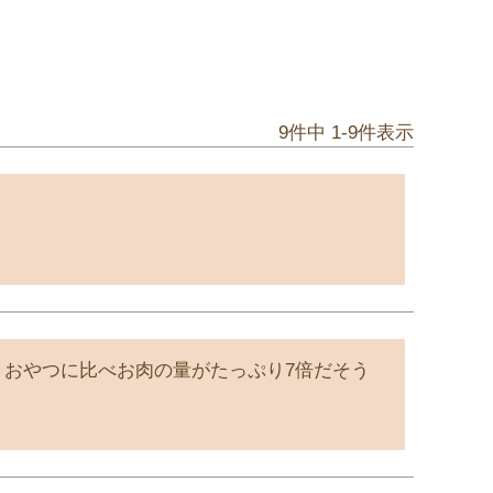
9
件中
1
-
9
件表示
おやつに比べお肉の量がたっぷり7倍だそう