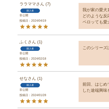
ララママ
7
我が家の愛犬
購入者
非公開
どのような反
投稿日
2024/04/19
ペロッても愛
ふく
1
このシリーズ
購入者
非公開
投稿日
2024/02/18
せな
1
前回、はじめ
購入者
非公開
した途端興味
投稿日
2024/01/28