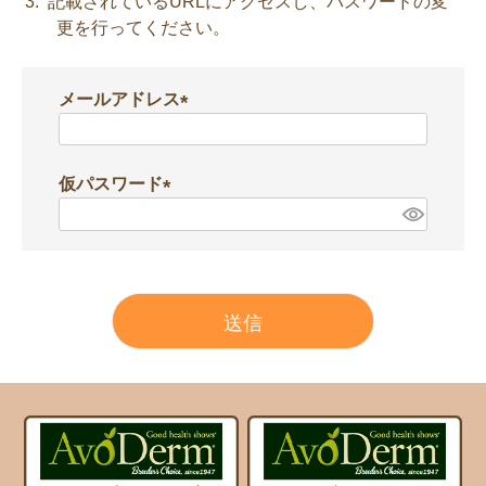
記載されているURLにアクセスし、パスワードの変
更を行ってください。
メールアドレス
(
必
須
仮パスワード
)
(
必
須
)
送信