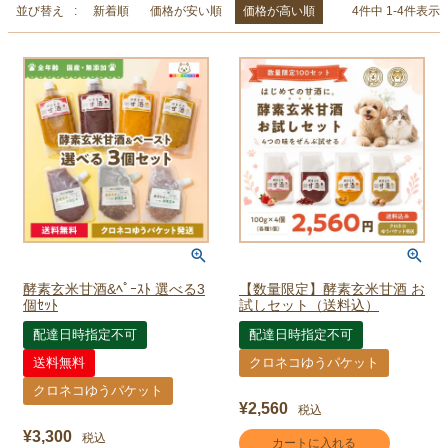
並び替え
新着順
価格が安い順
価格が高い順
4
件中
1
-
4
件表示
酵素玄米甘酒&ﾍﾟｰｽﾄ 選べる3
【数量限定】酵素玄米甘酒 お
個ｾｯﾄ
試しセット（送料込）
配達日時指定不可
配達日時指定不可
送料無料
クロネコゆうパケット
クロネコゆうパケット
¥
2,560
税込
¥
3,300
税込
カートに入れる