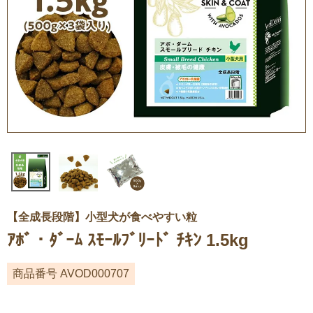
【全成長段階】小型犬が食べやすい粒
ｱﾎﾞ・ﾀﾞｰﾑ ｽﾓｰﾙﾌﾞﾘｰﾄﾞ ﾁｷﾝ 1.5kg
商品番号
AVOD000707