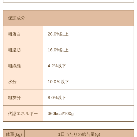
保証成分
粗蛋白
26.0%以上
粗脂肪
16.0%以上
粗繊維
4.2%以下
水分
10.0％以下
粗灰分
8.0%以下
代謝エネルギー
360kcal/100g
体重(kg)
1日当たりの給与量(g)