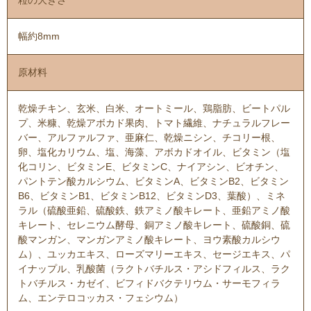
幅約8mm
原材料
乾燥チキン、玄米、白米、オートミール、鶏脂肪、ビートパル
プ、米糠、乾燥アボカド果肉、トマト繊維、ナチュラルフレー
バー、アルファルファ、亜麻仁、乾燥ニシン、チコリー根、
卵、塩化カリウム、塩、海藻、アボカドオイル、ビタミン（塩
化コリン、ビタミンE、ビタミンC、ナイアシン、ビオチン、
パントテン酸カルシウム、ビタミンA、ビタミンB2、ビタミン
B6、ビタミンB1、ビタミンB12、ビタミンD3、葉酸）、ミネ
ラル（硫酸亜鉛、硫酸鉄、鉄アミノ酸キレート、亜鉛アミノ酸
キレート、セレニウム酵母、銅アミノ酸キレート、硫酸銅、硫
酸マンガン、マンガンアミノ酸キレート、ヨウ素酸カルシウ
ム）、ユッカエキス、ローズマリーエキス、セージエキス、パ
イナップル、乳酸菌（ラクトバチルス・アシドフィルス、ラク
トバチルス・カゼイ、ビフィドバクテリウム・サーモフィラ
ム、エンテロコッカス・フェシウム）