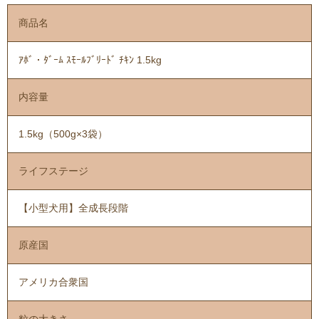
商品名
ｱﾎﾞ・ﾀﾞｰﾑ ｽﾓｰﾙﾌﾞﾘｰﾄﾞ ﾁｷﾝ 1.5kg
内容量
1.5kg（500g×3袋）
ライフステージ
【小型犬用】全成長段階
原産国
アメリカ合衆国
粒の大きさ