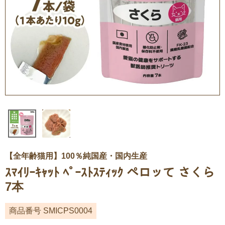
【全年齢猫用】100％純国産・国内生産
ｽﾏｲﾘｰｷｬｯﾄ ﾍﾟｰｽﾄｽﾃｨｯｸ ペロッて さくら
7本
商品番号
SMICPS0004