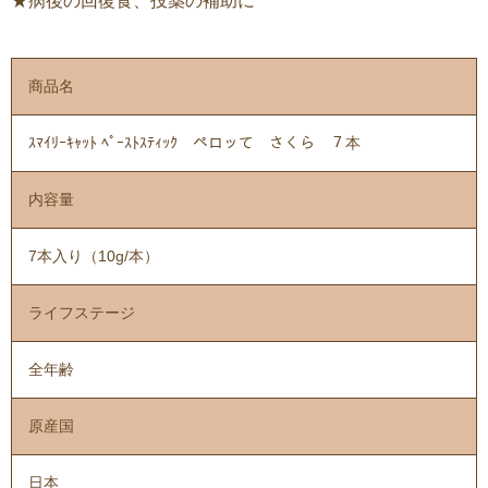
★病後の回復食、投薬の補助に
商品名
ｽﾏｲﾘｰｷｬｯﾄ ﾍﾟｰｽﾄｽﾃｨｯｸ ペロッて さくら ７本
内容量
7本入り（10g/本）
ライフステージ
全年齢
原産国
日本