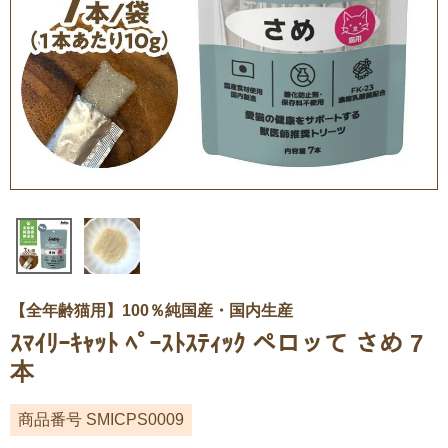
【全年齢猫用】100％純国産・国内生産
ｽﾏｲﾘｰｷｬｯﾄ ﾍﾟｰｽﾄｽﾃｨｯｸ ペロッて さめ 7
本
商品番号
SMICPS0009