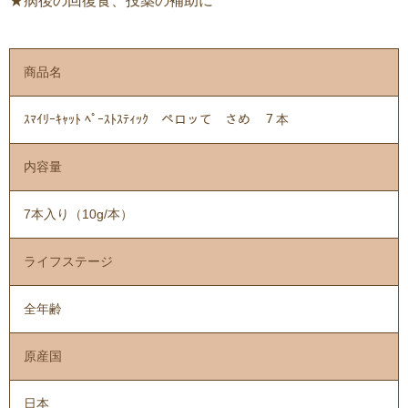
★病後の回復食、投薬の補助に
商品名
ｽﾏｲﾘｰｷｬｯﾄ ﾍﾟｰｽﾄｽﾃｨｯｸ ペロッて さめ ７本
内容量
7本入り（10g/本）
ライフステージ
全年齢
原産国
日本