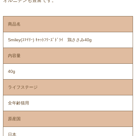
オルニチンも豊富です。
商品名
Smiley(ｽﾏｲﾘｰ) ｷｬｯﾄﾌﾘｰｽﾞﾄﾞﾗｲ 鶏ささみ40g
内容量
40g
ライフステージ
全年齢猫用
原産国
日本