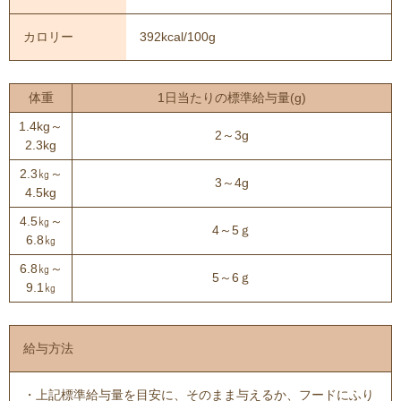
カロリー
392kcal/100g
体重
1日当たりの標準給与量(g)
1.4kg～
2～3g
2.3kg
2.3㎏～
3～4g
4.5kg
4.5㎏～
4～5ｇ
6.8㎏
6.8㎏～
5～6ｇ
9.1㎏
給与方法
・上記標準給与量を目安に、そのまま与えるか、フードにふり