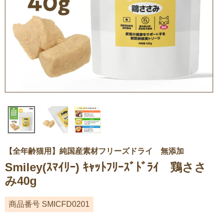
【全年齢猫用】純国産素材フリーズドライ 無添加
Smiley(ｽﾏｲﾘｰ) ｷｬｯﾄﾌﾘｰｽﾞﾄﾞﾗｲ 鶏ささ
み40g
商品番号
SMICFD0201