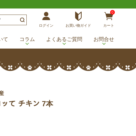
0
ログイン
お買い物ガイド
カート
いて
コラム
よくあるご質問
お問合せ
産
ｸ ペロッて チキン 7本