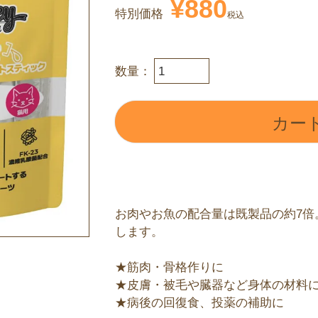
¥
880
特別価格
税込
カー
お肉やお魚の配合量は既製品の約7倍
します。
★筋肉・骨格作りに
★皮膚・被毛や臓器など身体の材料
★病後の回復食、投薬の補助に