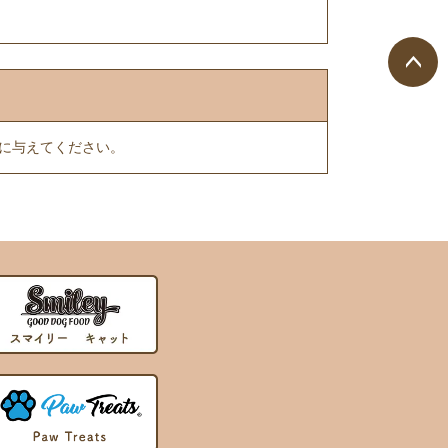
ペー
ジト
安に与えてください。
ップ
へ