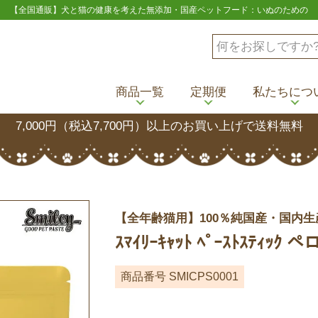
【全国通販】犬と猫の健康を考えた無添加・国産ペットフード：いぬのための
商品一覧
定期便
私たちにつ
7,000円（税込7,700円）以上のお買い上げで送料無料
【全年齢猫用】100％純国産・国内生
ｽﾏｲﾘｰｷｬｯﾄ ﾍﾟｰｽﾄｽﾃｨｯ
商品番号
SMICPS0001