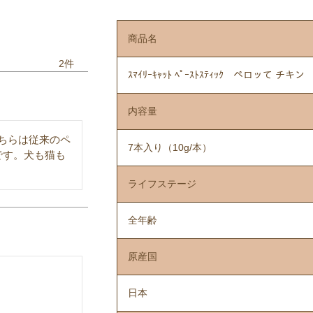
商品名
2
ｽﾏｲﾘｰｷｬｯﾄ ﾍﾟｰｽﾄｽﾃｨｯｸ ペロッて チキ
内容量
ちらは従来のペ
7本入り（10g/本）
です。犬も猫も
ライフステージ
全年齢
原産国
日本