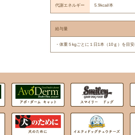
代謝エネルギー
5.9kcal/本
給与量
・体重５kgごとに１日1本（10ｇ）を目