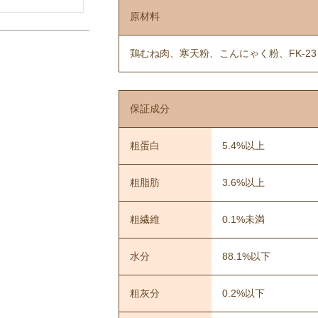
原材料
鶏むね肉、寒天粉、こんにゃく粉、FK-23
保証成分
粗蛋白
5.4%以上
粗脂肪
3.6%以上
粗繊維
0.1%未満
水分
88.1%以下
粗灰分
0.2%以下