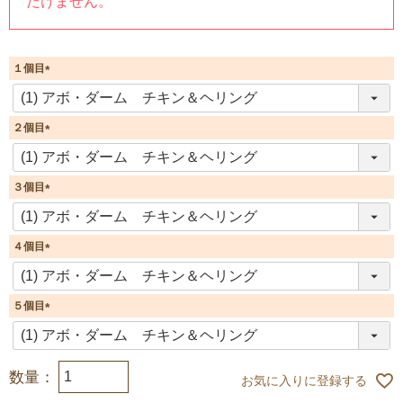
だけません。
１個目
(
必
須
２個目
)
(
必
須
３個目
)
(
必
須
４個目
)
(
必
須
５個目
)
(
必
須
)
お気に入りに登録する