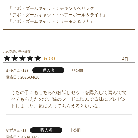
「
アボ・ダームキャット：チキン＆ヘリング
」
「
アボ・ダームキャット：ヘアーボール＆ライト
」
「
アボ・ダームキャット：サーモン＆ツナ
」
5.00
4
購入者
まゆ
13
非公開
投稿日
2025/04/16
うちの子にもこちらのお試しセットを購入して喜んで食
べてもらえたので、猫のフードに悩んでる妹にプレゼン
トしました。気に入ってもらえるといいな。
購入者
かず
1
非公開
投稿日
2024/10/22