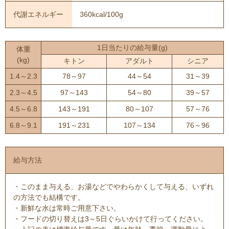
代謝エネルギー
360kcal/100g
1日当たりの給与量(g)
体重
(kg)
キトン
アダルト
シニア
1.4～2.3
78～97
44～54
31～39
2.3～4.5
97～143
54～80
39～57
4.5～6.8
143～191
80～107
57～76
6.8～9.1
191～231
107～134
76～96
給与方法
・このまま与える、お湯などでやわらかくして与える、いずれ
の方法でも結構です。
・新鮮な水は常時ご用意下さい。
・フードの切り替えは3～5日ぐらいかけて行ってください。