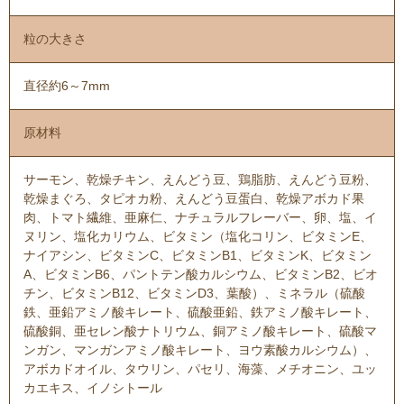
粒の大きさ
直径約6～7mm
原材料
サーモン、乾燥チキン、えんどう豆、鶏脂肪、えんどう豆粉、
乾燥まぐろ、タピオカ粉、えんどう豆蛋白、乾燥アボカド果
肉、トマト繊維、亜麻仁、ナチュラルフレーバー、卵、塩、イ
ヌリン、塩化カリウム、ビタミン（塩化コリン、ビタミンE、
ナイアシン、ビタミンC、ビタミンB1、ビタミンK、ビタミン
A、ビタミンB6、パントテン酸カルシウム、ビタミンB2、ビオ
チン、ビタミンB12、ビタミンD3、葉酸）、ミネラル（硫酸
鉄、亜鉛アミノ酸キレート、硫酸亜鉛、鉄アミノ酸キレート、
硫酸銅、亜セレン酸ナトリウム、銅アミノ酸キレート、硫酸マ
ンガン、マンガンアミノ酸キレート、ヨウ素酸カルシウム）、
アボカドオイル、タウリン、パセリ、海藻、メチオニン、ユッ
カエキス、イノシトール