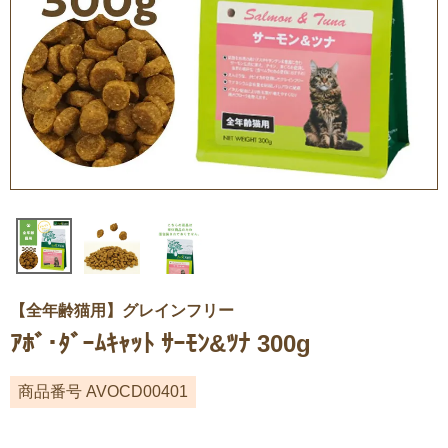
【全年齢猫用】グレインフリー
ｱﾎﾞ･ﾀﾞｰﾑｷｬｯﾄ ｻｰﾓﾝ&ﾂﾅ 300g
商品番号
AVOCD00401