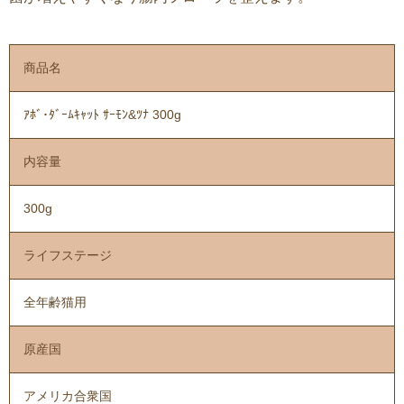
商品名
ｱﾎﾞ･ﾀﾞｰﾑｷｬｯﾄ ｻｰﾓﾝ&ﾂﾅ 300g
内容量
300g
ライフステージ
全年齢猫用
原産国
アメリカ合衆国