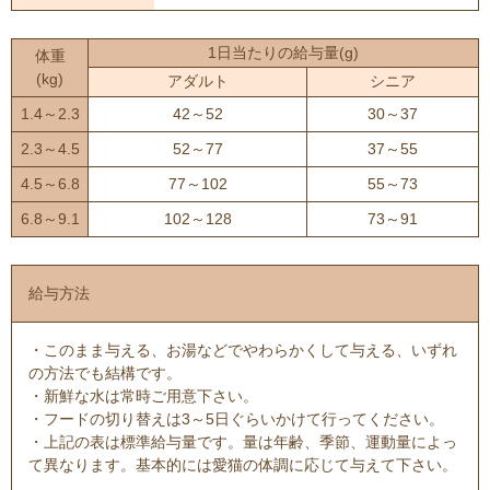
1日当たりの給与量(g)
体重
(kg)
アダルト
シニア
1.4～2.3
42～52
30～37
2.3～4.5
52～77
37～55
4.5～6.8
77～102
55～73
6.8～9.1
102～128
73～91
給与方法
・このまま与える、お湯などでやわらかくして与える、いずれ
の方法でも結構です。
・新鮮な水は常時ご用意下さい。
・フードの切り替えは3～5日ぐらいかけて行ってください。
・上記の表は標準給与量です。量は年齢、季節、運動量によっ
て異なります。基本的には愛猫の体調に応じて与えて下さい。