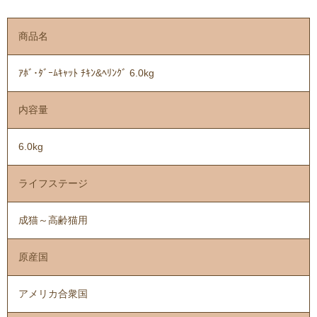
商品名
ｱﾎﾞ･ﾀﾞｰﾑｷｬｯﾄ ﾁｷﾝ&ﾍﾘﾝｸﾞ 6.0kg
内容量
6.0kg
ライフステージ
成猫～高齢猫用
原産国
アメリカ合衆国