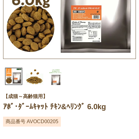
【成猫～高齢猫用】
ｱﾎﾞ･ﾀﾞｰﾑｷｬｯﾄ ﾁｷﾝ&ﾍﾘﾝｸﾞ 6.0kg
商品番号
AVOCD00205