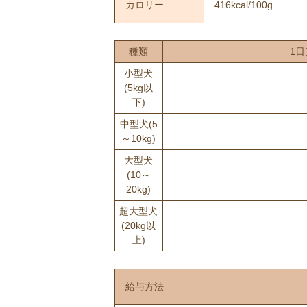
カロリー
416kcal/100g
種類
1日
小型犬
(5kg以
下)
中型犬(5
～10kg)
大型犬
(10～
20kg)
超大型犬
(20kg以
上)
給与方法