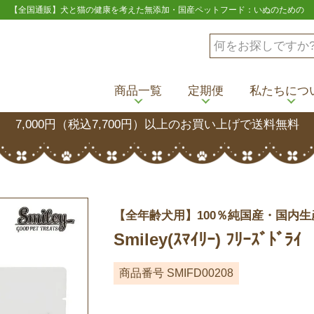
【全国通販】犬と猫の健康を考えた無添加・国産ペットフード：いぬのための
商品一覧
定期便
私たちにつ
7,000円（税込7,700円）以上のお買い上げで送料無料
【全年齢犬用】100％純国産・国内生
Smiley(ｽﾏｲﾘｰ) ﾌﾘｰｽﾞﾄ
商品番号
SMIFD00208