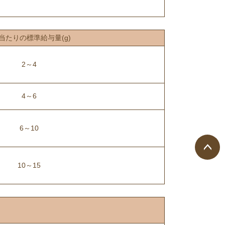
当たりの標準給与量(g)
2～4
4～6
6～10
10～15
ペー
ジト
ップ
へ