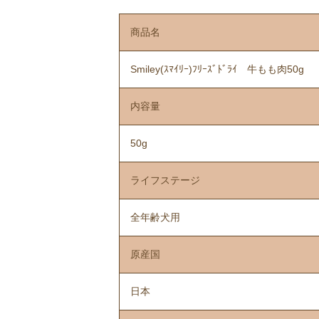
商品名
Smiley(ｽﾏｲﾘｰ)ﾌﾘｰｽﾞﾄﾞﾗｲ 牛もも肉50g
内容量
50g
ライフステージ
全年齢犬用
原産国
日本