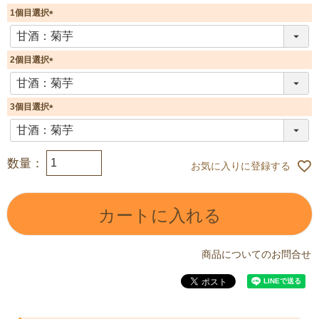
1個目選択
(
必
須
2個目選択
)
(
必
須
3個目選択
)
(
必
須
)
お気に入りに登録する
カートに入れる
商品についてのお問合せ