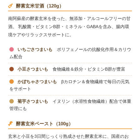
酵素玄米甘酒（120g）
南阿蘇産の酵素玄米を使った、無添加・アルコールフリーの甘
酒。 乳酸菌・ビタミンB群・ミネラル・GABAを含み、腸内環
境ケアやリラックスサポートに。
いちごさつまいも
ポリフェノールの抗酸化作用＆カリウ
ム配合
小豆さつまいも
食物繊維＆鉄分・ビタミンB群が豊富
かぼちゃさつまいも
βカロチン＆食物繊維で毎日の元気
をサポート
菊芋さつまいも
イヌリン（水溶性食物繊維）配合で体重
管理にも
酵素玄米ペースト（100g）
玄米と小豆を3日間じっくり熟成させた酵素玄米に、国産のお