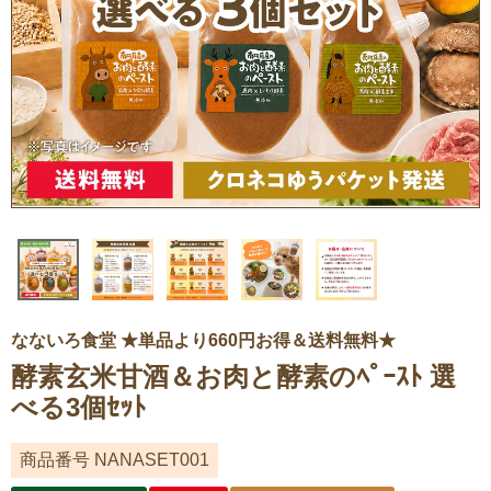
なないろ食堂 ★単品より660円お得＆送料無料★
酵素玄米甘酒＆お肉と酵素のﾍﾟｰｽﾄ 選
べる3個ｾｯﾄ
商品番号
NANASET001