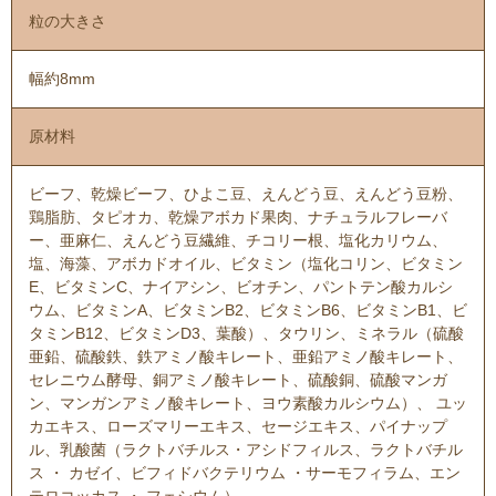
粒の大きさ
幅約8mm
原材料
ビーフ、乾燥ビーフ、ひよこ豆、えんどう豆、えんどう豆粉、
鶏脂肪、タピオカ、乾燥アボカド果肉、ナチュラルフレーバ
ー、亜麻仁、えんどう豆繊維、チコリー根、塩化カリウム、
塩、海藻、アボカドオイル、ビタミン（塩化コリン、ビタミン
E、ビタミンC、ナイアシン、ビオチン、パントテン酸カルシ
ウム、ビタミンA、ビタミンB2、ビタミンB6、ビタミンB1、ビ
タミンB12、ビタミンD3、葉酸）、タウリン、ミネラル（硫酸
亜鉛、硫酸鉄、鉄アミノ酸キレート、亜鉛アミノ酸キレート、
セレニウム酵母、銅アミノ酸キレート、硫酸銅、硫酸マンガ
ン、マンガンアミノ酸キレート、ヨウ素酸カルシウム）、 ユッ
カエキス、ローズマリーエキス、セージエキス、パイナップ
ル、乳酸菌（ラクトバチルス・アシドフィルス、ラクトバチル
ス ・ カゼイ、ビフィドバクテリウム ・サーモフィラム、エン
テロコッカス ・ フェシウム）