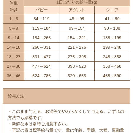
1日当たりの給与量(g)
体重
(kg)
パピー
アダルト
シニア
1～5
54～119
45～ 99
41～ 90
5～9
119～184
99～154
90～138
9～14
184～266
154～221
138～199
14～18
266～331
221～276
199～248
18～27
331～477
276～398
248～358
27～36
477～624
398～520
358～468
36～46
624～786
520～655
468～590
給与方法
・このまま与える、お湯等でやわらかくして与える。いずれの
方法でも結構です。
・新鮮な水は常時ご用意下さい。
・下記の表は標準給与量です。量は年齢、季節、犬種、運動量