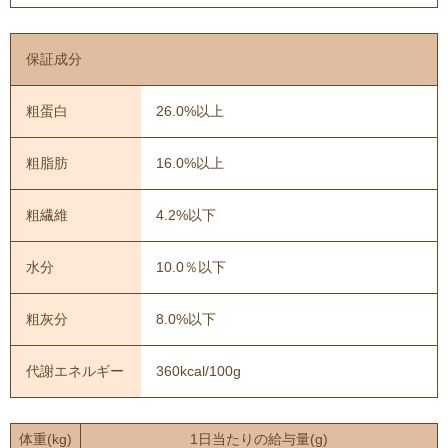
保証成分
粗蛋白
26.0%以上
粗脂肪
16.0%以上
粗繊維
4.2%以下
水分
10.0％以下
粗灰分
8.0%以下
代謝エネルギー
360kcal/100g
体重(kg)
1日当たりの給与量(g)