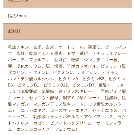
幅約8mm
原材料
乾燥チキン、玄米、白米、オートミール、鶏脂肪、ビートパル
プ、米糠、乾燥アボカド果肉、トマト繊維、ナチュラルフレー
バー、アルファルファ、亜麻仁、乾燥ニシン、チコリー根、
卵、塩化カリウム、塩、海藻、アボカドオイル、ビタミン（塩
化コリン、ビタミンE、ビタミンC、ナイアシン、ビオチン、
パントテン酸カルシウム、ビタミンA、ビタミンB2、ビタミン
B6、ビタミンB1、ビタミンB12、ビタミンD3、葉酸）、ミネ
ラル（硫酸亜鉛、硫酸鉄、鉄アミノ酸キレート、亜鉛アミノ酸
キレート、セレニウム酵母、銅アミノ酸キレート、硫酸銅、硫
酸マンガン、マンガンアミノ酸キレート、ヨウ素酸カルシウ
ム）、ユッカエキス、ローズマリーエキス、セージエキス、パ
イナップル、乳酸菌（ラクトバチルス・アシドフィルス、ラク
トバチルス・カゼイ、ビフィドバクテリウム・サーモフィラ
ム、エンテロコッカス・フェシウム）