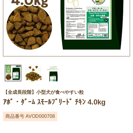
【全成長段階】小型犬が食べやすい粒
ｱﾎﾞ・ﾀﾞｰﾑ ｽﾓｰﾙﾌﾞﾘｰﾄﾞ ﾁｷﾝ 4.0kg
商品番号
AVOD000708