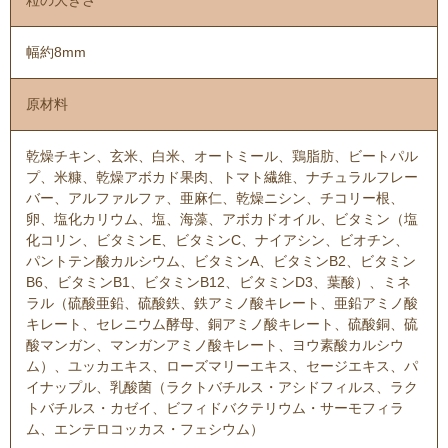
幅約8mm
原材料
乾燥チキン、玄米、白米、オートミール、鶏脂肪、ビートパル
プ、米糠、乾燥アボカド果肉、トマト繊維、ナチュラルフレー
バー、アルファルファ、亜麻仁、乾燥ニシン、チコリー根、
卵、塩化カリウム、塩、海藻、アボカドオイル、ビタミン（塩
化コリン、ビタミンE、ビタミンC、ナイアシン、ビオチン、
パントテン酸カルシウム、ビタミンA、ビタミンB2、ビタミン
B6、ビタミンB1、ビタミンB12、ビタミンD3、葉酸）、ミネ
ラル（硫酸亜鉛、硫酸鉄、鉄アミノ酸キレート、亜鉛アミノ酸
キレート、セレニウム酵母、銅アミノ酸キレート、硫酸銅、硫
酸マンガン、マンガンアミノ酸キレート、ヨウ素酸カルシウ
ム）、ユッカエキス、ローズマリーエキス、セージエキス、パ
イナップル、乳酸菌（ラクトバチルス・アシドフィルス、ラク
トバチルス・カゼイ、ビフィドバクテリウム・サーモフィラ
ム、エンテロコッカス・フェシウム）