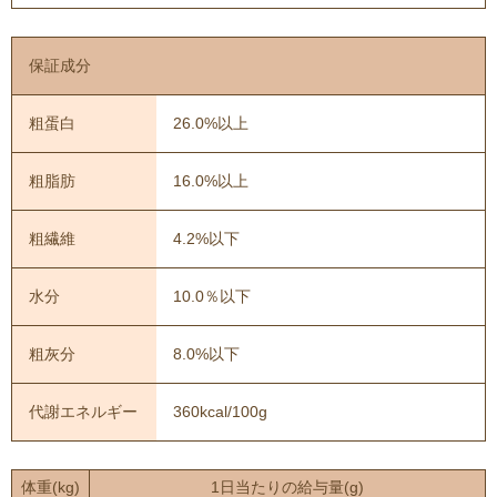
保証成分
粗蛋白
26.0%以上
粗脂肪
16.0%以上
粗繊維
4.2%以下
水分
10.0％以下
粗灰分
8.0%以下
代謝エネルギー
360kcal/100g
体重(kg)
1日当たりの給与量(g)