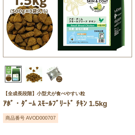
【全成長段階】小型犬が食べやすい粒
ｱﾎﾞ・ﾀﾞｰﾑ ｽﾓｰﾙﾌﾞﾘｰﾄﾞ ﾁｷﾝ 1.5kg
商品番号
AVOD000707