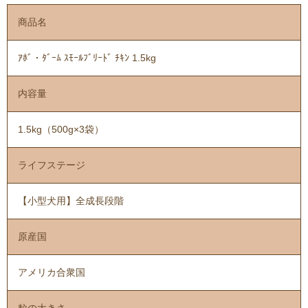
商品名
ｱﾎﾞ・ﾀﾞｰﾑ ｽﾓｰﾙﾌﾞﾘｰﾄﾞ ﾁｷﾝ 1.5kg
内容量
1.5kg（500g×3袋）
ライフステージ
【小型犬用】全成長段階
原産国
アメリカ合衆国
粒の大きさ