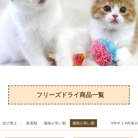
フリーズドライ商品一覧
並び替え
新着順
価格が安い順
価格が高い順
4
件中
1
-
4
件表示