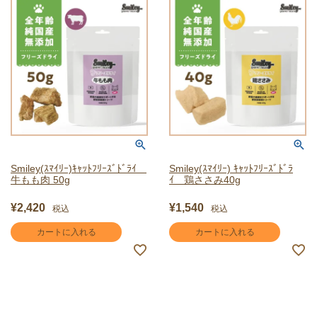
Smiley(ｽﾏｲﾘｰ)ｷｬｯﾄﾌﾘｰｽﾞﾄﾞﾗｲ
Smiley(ｽﾏｲﾘｰ) ｷｬｯﾄﾌﾘｰｽﾞﾄﾞﾗ
牛もも肉 50g
ｲ 鶏ささみ40g
¥
2,420
¥
1,540
税込
税込
カートに入れる
カートに入れる