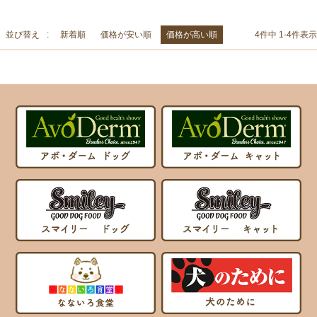
並び替え
新着順
価格が安い順
価格が高い順
4
件中
1
-
4
件表示