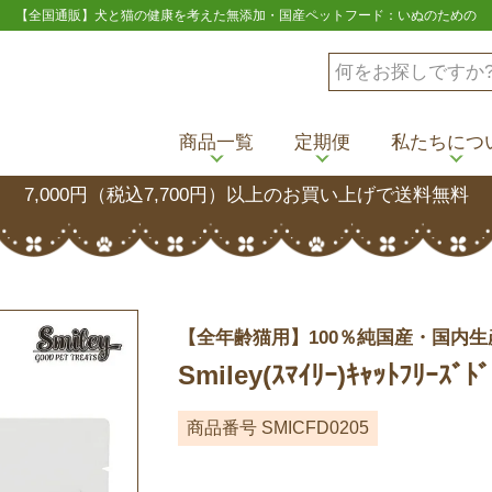
【全国通販】犬と猫の健康を考えた無添加・国産ペットフード：いぬのための
商品一覧
定期便
私たちにつ
7,000円（税込7,700円）以上のお買い上げで送料無料
【全年齢猫用】100％純国産・国内生
Smiley(ｽﾏｲﾘｰ)ｷｬｯﾄﾌﾘｰ
商品番号
SMICFD0205