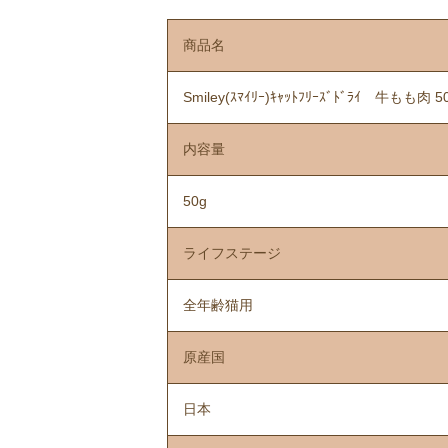
商品名
Smiley(ｽﾏｲﾘｰ)ｷｬｯﾄﾌﾘｰｽﾞﾄﾞﾗｲ 牛もも肉 5
内容量
50g
ライフステージ
全年齢猫用
原産国
日本