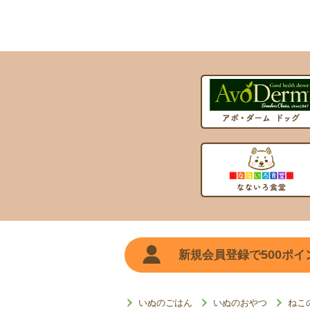
500
新規会員登録で
ポイ
いぬのごはん
いぬのおやつ
ねこ