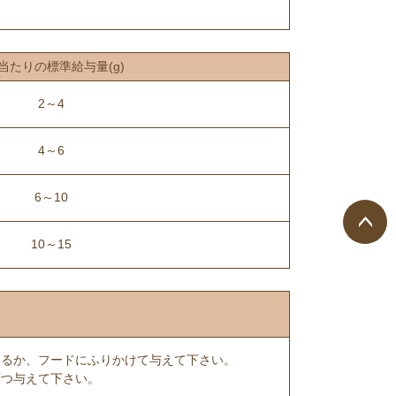
当たりの標準給与量(g)
2～4
4～6
6～10
10～15
ペー
ジト
ップ
へ
えるか、フードにふりかけて与えて下さい。
ずつ与えて下さい。