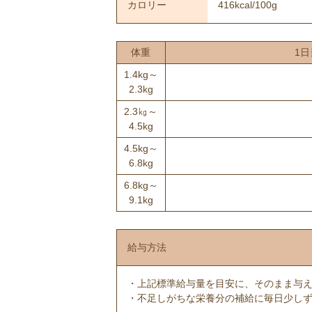
カロリー
416kcal/100g
体重
1日
1.4kg～
2.3kg
2.3㎏～
4.5kg
4.5kg～
6.8kg
6.8kg～
9.1kg
給与方法
・上記標準給与量を目安に、そのまま与
・不足しがちな栄養分の補給に毎日少し