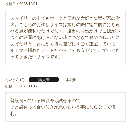
投稿日
2025/12/01
スマイリーの中でもポークと鹿肉が大好きな我が家の愛
犬。こちらのお試しサイズは旅行の際に衛生的に持ち運
べる点が便利なだけでなく、遠出のお出かけでご飯がい
つもの時間にあげられない時につなぎでおやつ代わりに
あげたりと、とにかく持ち運びにすごく重宝していま
す！食べ慣れたフードだからとても安心です。ずっと作
って頂きたいサイズです。
購入者
ちい
2
非公開
投稿日
2025/11/17
普段食べている味以外も試せるので

ひと袋買って食い付きが悪いという事にならなくて便
利。