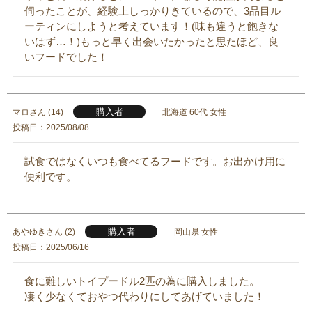
伺ったことが、経験上しっかりきているので、3品目ル
ーティンにしようと考えています！(味も違うと飽きな
いはず…！)もっと早く出会いたかったと思たほど、良
いフードでした！
購入者
マロ
14
北海道
60代
女性
投稿日
2025/08/08
試食ではなくいつも食べてるフードです。お出かけ用に
便利です。
購入者
あやゆき
2
岡山県
女性
投稿日
2025/06/16
食に難しいトイプードル2匹の為に購入しました。
