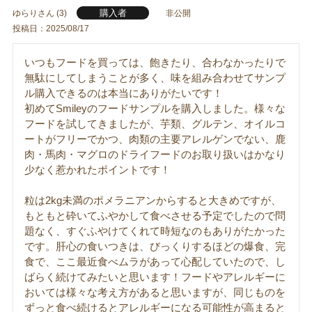
購入者
ゆらり
3
非公開
投稿日
2025/08/17
いつもフードを買っては、飽きたり、合わなかったりで
無駄にしてしまうことが多く、味を組み合わせてサンプ
ル購入できるのは本当にありがたいです！

初めてSmileyのフードサンプルを購入しました。様々な
フードを試してきましたが、芋類、グルテン、オイルコ
ートがフリーでかつ、肉類の主要アレルゲンでない、鹿
肉・馬肉・マグロのドライフードのお取り扱いはかなり
少なく惹かれたポイントです！

粒は2kg未満のポメラニアンからすると大きめですが、
もともと砕いてふやかして食べさせる予定でしたので問
題なく、すぐふやけてくれて時短なのもありがたかった
です。肝心の食いつきは、びっくりするほどの爆食、完
食で、ここ最近食べムラがあって心配していたので、し
ばらく続けてみたいと思います！フードやアレルギーに
おいては様々な考え方があると思いますが、同じものを
ずっと食べ続けるとアレルギーになる可能性が高まると