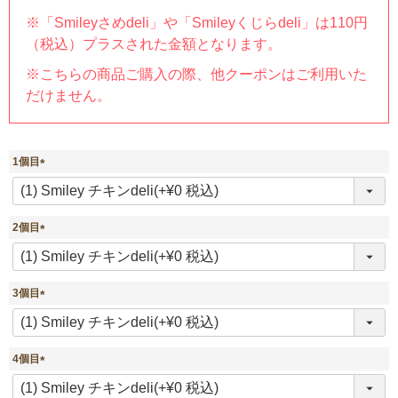
※「Smileyさめdeli」や「Smileyくじらdeli」は110円
（税込）プラスされた金額となります。
※こちらの商品ご購入の際、他クーポンはご利用いた
だけません。
1個目
(
必
須
2個目
)
(
必
須
3個目
)
(
必
須
4個目
)
(
必