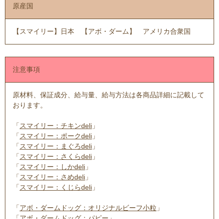
原産国
【スマイリー】日本 【アボ・ダーム】 アメリカ合衆国
注意事項
原材料、保証成分、給与量、給与方法は各商品詳細に記載して
おります。
「
スマイリー：チキンdeli
」
「
スマイリー：ポークdeli
」
「
スマイリー：まぐろdeli
」
「
スマイリー：さくらdeli
」
「
スマイリー：しかdeli
」
「
スマイリー：さめdeli
」
「
スマイリー：くじらdeli
」
「
アボ・ダームドッグ：オリジナルビーフ小粒
」
「
アボ・ダームドッグ：パピー
」