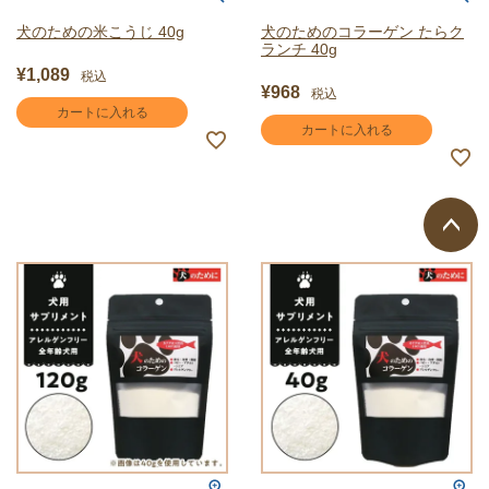
犬のための米こうじ 40g
犬のためのコラーゲン たらク
ランチ 40g
¥
1,089
税込
¥
968
税込
カートに入れる
カートに入れる
ページ
トップ
へ