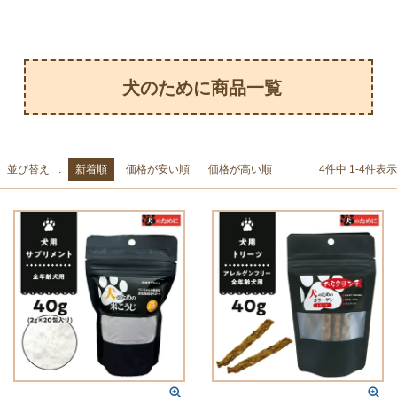
犬のために商品一覧
並び替え
新着順
価格が安い順
価格が高い順
4
件中
1
-
4
件表示